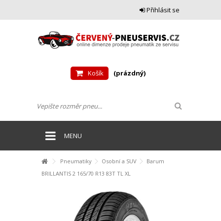
Přihlásit se
Košík
(prázdný)
MENU
Pneumatiky
Osobní a SUV
Barum
BRILLANTIS 2 165/70 R13 83T TL XL