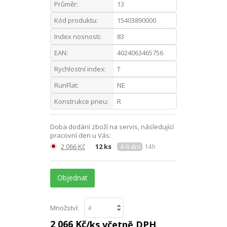
Průměr:
13
Kód produktu:
15403890000
Index nosnosti:
83
EAN:
4024063465756
Rychlostní index:
T
RunFlat:
NE
Konstrukce pneu:
R
Doba dodání zboží na servis, následující
pracovní den u Vás:
2 066 Kč
12 ks
4-6 dní
14h
Objednat
Množství:
2 066 Kč
/ks včetně DPH