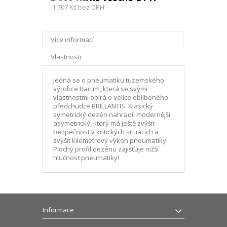
1 707 Kč
bez DPH
Více informací
Vlastnosti
Jedná se o pneumatiku tuzemského
výrobce Barum, která se svými
vlastnostmi opírá o velice oblíbeného
předchudce BRILLANTIS. Klasický
symetrický dezén nahradil modernější
asymetrický, který má ještě zvýšit
bezpečnost v kritických situacích a
zvýšit kilometrový výkon pneumatiky.
Plochý profil dezénu zajišťuje nižší
hlučnost pneumatiky!
Informace