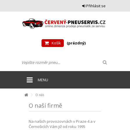
Přihlásit se
Košík
(prázdný)
MENU
O nás
O naší firmě
Na našich provozovnách v Praze 4 a v
Černošicích Vám již od roku 1995