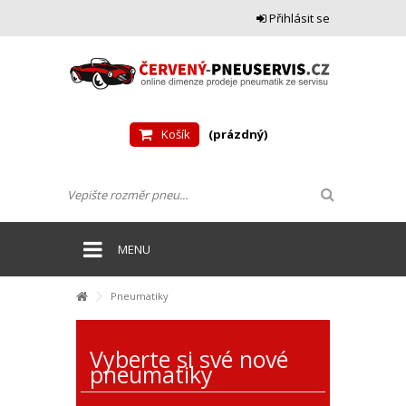
Přihlásit se
Košík
(prázdný)
MENU
Pneumatiky
Vyberte si své nové
pneumatiky