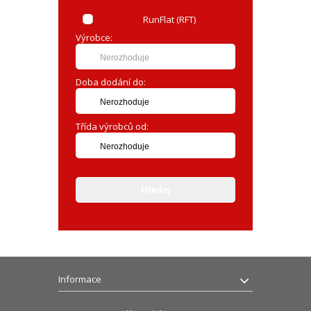
RunFlat (RFT)
Výrobce:
Nerozhoduje
Doba dodání do:
Nerozhoduje
Třída výrobců od:
Nerozhoduje
Informace