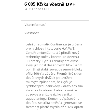
6 005 Kč
/ks včetně DPH
4 963 Kč
bez DPH
Více informací
Vlastnosti
Letní pneumatik Continental je určena
pro rychlostní kategorie H,V, W/Z.
ContiPremiumContact 2 přináší nový
technický směr v konstrukci dezénu -
3D drážky. Tyto 3D drážky efektivně
zvyšují tuhost dezénových bloků a tím
pomáhají stabilizovat dezénové bloky
při brždění a záběru. Proměnlivý sklon
dezénových drážek je navržen
takovým způsobem, že zvyšuje
rychlost proudění vody v drážkách, tím
zkracuje brzdnou dráhu na mokré
vozovce a snižuje riziko vzniku
aquaplaningu. Kombinací pásového
dezénu se silika směsí 3. generace se
životnost pláště zvýšila až o 12% oproti