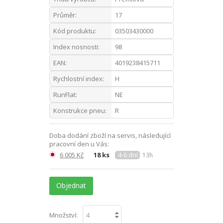
Průměr:
17
Kód produktu:
03503430000
Index nosnosti:
98
EAN:
4019238415711
Rychlostní index:
H
RunFlat:
NE
Konstrukce pneu:
R
Doba dodání zboží na servis, následující
pracovní den u Vás:
6 005 Kč
18 ks
4-6 dní
13h
Objednat
Množství: