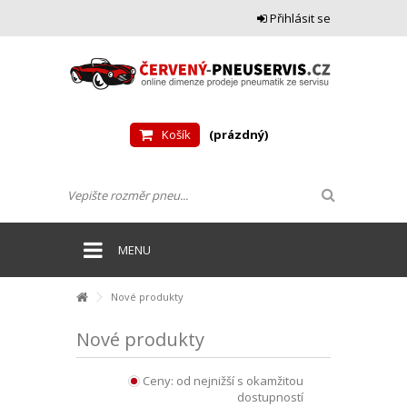
Přihlásit se
Košík
(prázdný)
MENU
Nové produkty
Nové produkty
Ceny: od nejnižší s okamžitou
dostupností