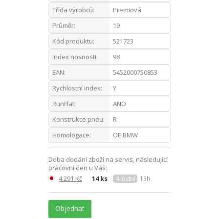
Třída výrobců:
Premiová
Průměr:
19
Kód produktu:
521723
Index nosnosti:
98
EAN:
5452000750853
Rychlostní index:
Y
RunFlat:
ANO
Konstrukce pneu:
R
Homologace:
OE BMW
Doba dodání zboží na servis, následující
pracovní den u Vás:
4 291 Kč
14 ks
4-6 dní
13h
Objednat