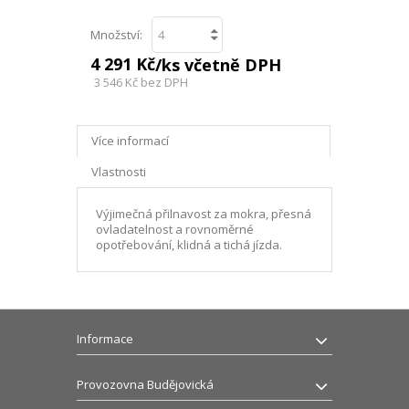
Množství:
4 291 Kč
/ks včetně DPH
3 546 Kč
bez DPH
Více informací
Vlastnosti
Výjimečná přilnavost za mokra, přesná
ovladatelnost a rovnoměrné
opotřebování, klidná a tichá jízda.
Informace
Provozovna Budějovická