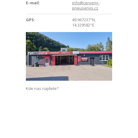
E–mail:
info@cerveny-
pneuservis.cz
GPS:
49.967237"N,
14.329582"E
Kde nas najdete?