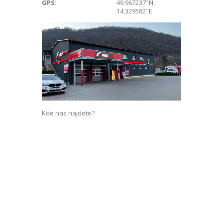
GPS:
49.967237"N,
14.329582"E
Kde nas najdete?