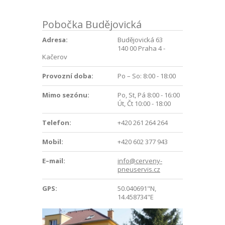
Pobočka Budějovická
Adresa:
Budějovická 63
140 00 Praha 4 -
Kačerov
Provozní doba:
Po – So: 8:00 - 18:00
Mimo sezónu:
Po, St, Pá 8:00 - 16:00
Út, Čt 10:00 - 18:00
Telefon:
+420 261 264 264
Mobil:
+420 602 377 943
E–mail:
info@cerveny-
pneuservis.cz
GPS:
50.040691"N,
14.458734"E