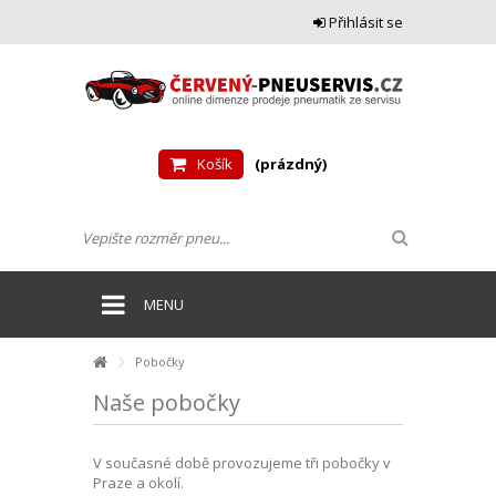
Přihlásit se
Košík
(prázdný)
MENU
Pobočky
Naše pobočky
V současné době provozujeme tři pobočky v
Praze a okolí.