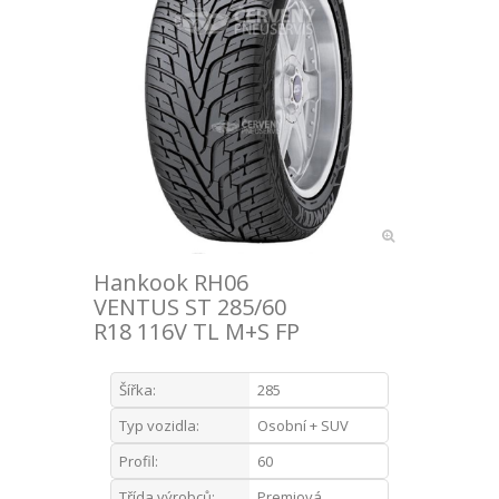
Hankook RH06
VENTUS ST 285/60
R18 116V TL M+S FP
Šířka:
285
Typ vozidla:
Osobní + SUV
Profil:
60
Třída výrobců:
Premiová