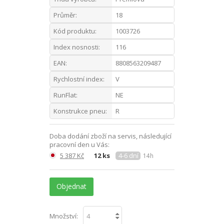
Průměr:
18
Kód produktu:
1003726
Index nosnosti:
116
EAN:
8808563209487
Rychlostní index:
V
RunFlat:
NE
Konstrukce pneu:
R
Doba dodání zboží na servis, následující
pracovní den u Vás:
5 387 Kč
12 ks
4-6 dní
14h
Objednat
Množství: