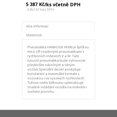
5 387 Kč
/ks včetně DPH
4 452 Kč
bez DPH
Více informací
Vlastnosti
Pneumatika HANKOOK RH06 je špičkou
mezi off-roadovými pneumatikami v
rychlosních indexech V a W. Tato
luxusní pneumatika bude vyhovovat
především náročným a silným
vozům.Speciální dezén poskytuje
konstantní a maximální kontakt s
vozovkou i ve vysokých rychlostech.
Tuhost směsi běhounu optimalizuje
snadné ovládání vozidla na mokrém i
suchém povrchu.