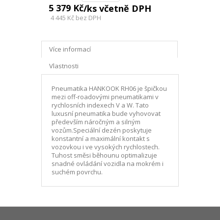
5 379 Kč
/ks včetně DPH
4 445 Kč
bez DPH
Více informací
Vlastnosti
Pneumatika HANKOOK RH06 je špičkou
mezi off-roadovými pneumatikami v
rychlosních indexech V a W. Tato
luxusní pneumatika bude vyhovovat
především náročným a silným
vozům.Speciální dezén poskytuje
konstantní a maximální kontakt s
vozovkou i ve vysokých rychlostech.
Tuhost směsi běhounu optimalizuje
snadné ovládání vozidla na mokrém i
suchém povrchu.