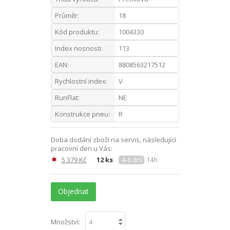
Průměr:
18
Kód produktu:
1004330
Index nosnosti:
113
EAN:
8808563217512
Rychlostní index:
V
RunFlat:
NE
Konstrukce pneu:
R
Doba dodání zboží na servis, následující
pracovní den u Vás:
5 379 Kč
12 ks
4-6 dní
14h
Objednat
Množství: