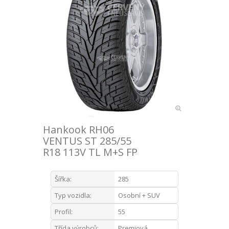
Hankook RH06
VENTUS ST 285/55
R18 113V TL M+S FP
Šířka:
285
Typ vozidla:
Osobní + SUV
Profil:
55
Třída výrobců:
Premiová