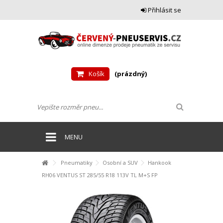
Přihlásit se
Košík
(prázdný)
MENU
Pneumatiky
Osobní a SUV
Hankook
RH06 VENTUS ST 285/55 R18 113V TL M+S FP