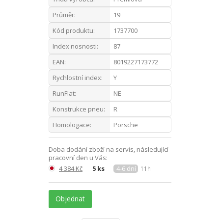
Průměr:
19
Kód produktu:
1737700
Index nosnosti:
87
EAN:
8019227173772
Rychlostní index:
Y
RunFlat:
NE
Konstrukce pneu:
R
Homologace:
Porsche
Doba dodání zboží na servis, následující
pracovní den u Vás:
4 384 Kč
5 ks
4-6 dní
11h
Objednat