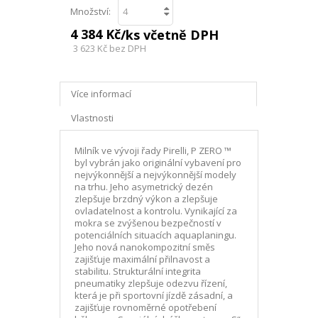
Množství:
4 384 Kč
/ks včetně DPH
3 623 Kč
bez DPH
Více informací
Vlastnosti
Milník ve vývoji řady Pirelli, P ZERO ™
byl vybrán jako originální vybavení pro
nejvýkonnější a nejvýkonnější modely
na trhu. Jeho asymetrický dezén
zlepšuje brzdný výkon a zlepšuje
ovladatelnost a kontrolu. Vynikající za
mokra se zvýšenou bezpečností v
potenciálních situacích aquaplaningu.
Jeho nová nanokompozitní směs
zajišťuje maximální přilnavost a
stabilitu. Strukturální integrita
pneumatiky zlepšuje odezvu řízení,
která je při sportovní jízdě zásadní, a
zajišťuje rovnoměrné opotřebení