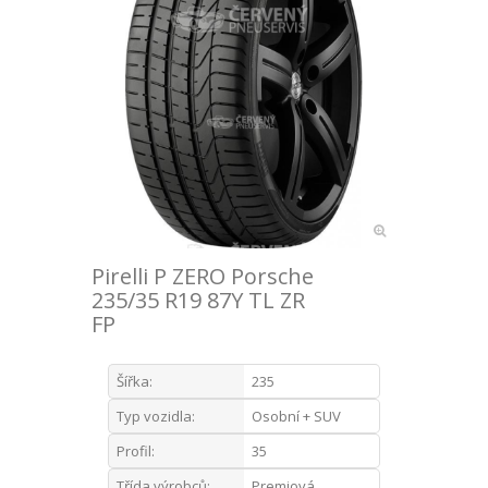
Pirelli P ZERO Porsche
235/35 R19 87Y TL ZR
FP
Šířka:
235
Typ vozidla:
Osobní + SUV
Profil:
35
Třída výrobců:
Premiová