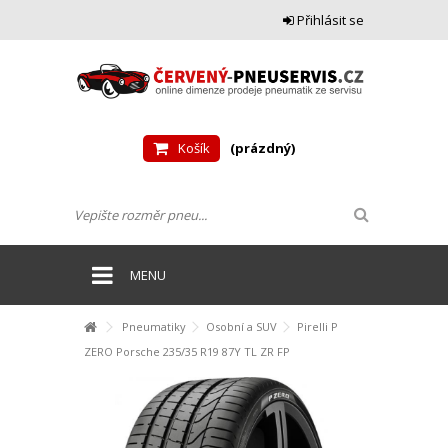
Přihlásit se
Košík
(prázdný)
MENU
Pneumatiky
Osobní a SUV
Pirelli P
ZERO Porsche 235/35 R19 87Y TL ZR FP