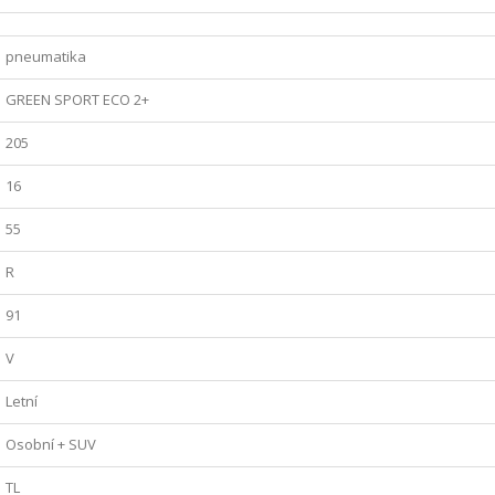
pneumatika
GREEN SPORT ECO 2+
205
16
55
R
91
V
Letní
Osobní + SUV
TL