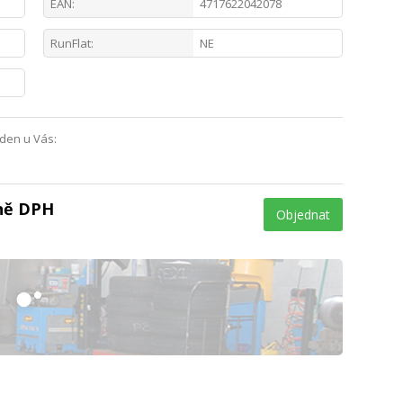
EAN:
4717622042078
RunFlat:
NE
 den u Vás:
tně DPH
Objednat