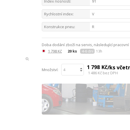
Index nosnosti:
91
Rychlostní index:
V
Konstrukce pneu:
R
Doba dodání zboží na servis, následující pracovní
1 798 Kč
20 ks
4-6 dní
13h
1 798 Kč
/ks vče
Množství:
1 486 Kč
bez DPH