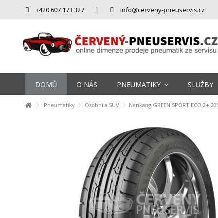
+420 607 173 327
|
info@cerveny-pneuservis.cz
DOMŮ
O NÁS
PNEUMATIKY
SLUŽBY
Pneumatiky
Osobní a SUV
Nankang GREEN SPORT ECO 2+ 205