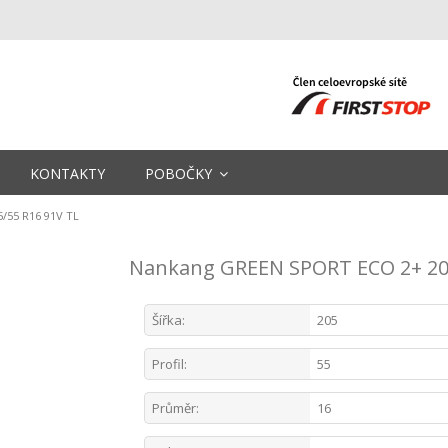
KONTAKTY
POBOČKY
/55 R16 91V TL
Nankang GREEN SPORT ECO 2+ 205
Šířka:
205
Profil:
55
Průměr:
16