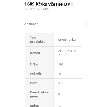
1 689 Kč
/ks včetně DPH
1 396 Kč
bez DPH
Vlastnosti
Typ
pneumatika
produktu
ALL SEASON
Dezén
2
Šířka
195
Průměr
15
Profil
55
Konstrukce
R
pneu
Index