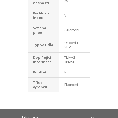
85
nosnosti
Rychlostní
V
index
Sezóna
Celoroční
pneu
Osobní +
Typ vozidla
SUV
Doplňující
TL M+S
informace
3PMSF
RunFlat
NE
Třída
Ekonomi
výrobců
Informace