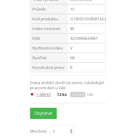
Průměr:
15
Kód produktu:
G1955515V85BTAS2
Index nosnosti:
85
EAN:
4250084634967
Rychlostní index:
V
RunFlat:
NE
Konstrukce pneu:
R
Doba dodání zboží na servis, následující
pracovní den u Vás:
1 689 Kč
12 ks
4-6 dní
14h
Objednat
Množství: