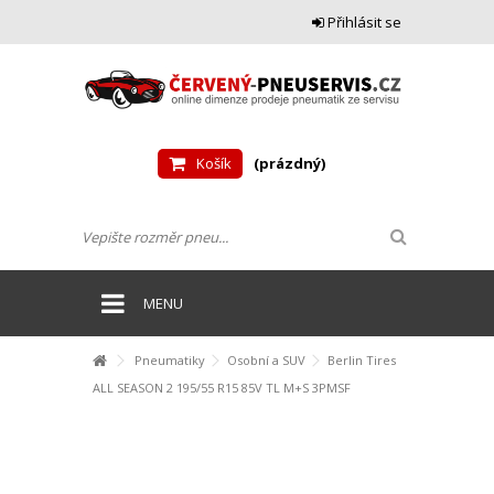
Přihlásit se
Košík
(prázdný)
MENU
Pneumatiky
Osobní a SUV
Berlin Tires
ALL SEASON 2 195/55 R15 85V TL M+S 3PMSF