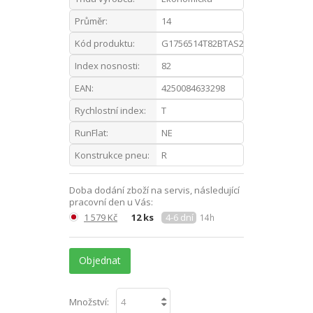
Průměr:
14
Kód produktu:
G1756514T82BTAS2
Index nosnosti:
82
EAN:
4250084633298
Rychlostní index:
T
RunFlat:
NE
Konstrukce pneu:
R
Doba dodání zboží na servis, následující
pracovní den u Vás:
1 579 Kč
12 ks
4-6 dní
14h
Objednat
Množství: