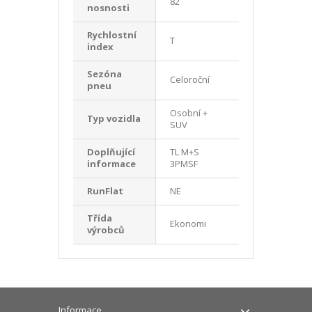
82
nosnosti
Rychlostní
T
index
Sezóna
Celoroční
pneu
Osobní +
Typ vozidla
SUV
Doplňující
TL M+S
informace
3PMSF
RunFlat
NE
Třída
Ekonomi
výrobců
Informace