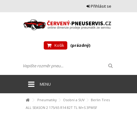
Přihlásit se
Košík
(prázdný)
MENU
Pneumatiky
Osobní a SUV
Berlin Tires
ALL SEASON 2 175/65 R14 82T TL M+S 3PMSF