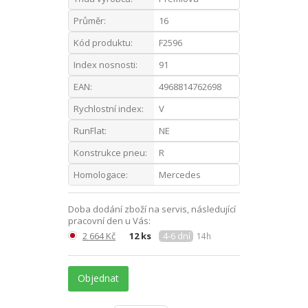
Průměr:
16
Kód produktu:
F2596
Index nosnosti:
91
EAN:
4968814762698
Rychlostní index:
V
RunFlat:
NE
Konstrukce pneu:
R
Homologace:
Mercedes
Doba dodání zboží na servis, následující
pracovní den u Vás:
2 664 Kč
12 ks
4-6 dní
14h
Objednat