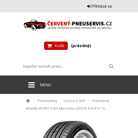
Přihlásit se
Košík
(prázdný)
MENU
Pneumatiky
Osobní a SUV
Yokohama
ADVAN SPORT V103 Mercedes 205/55 R16 91V TL