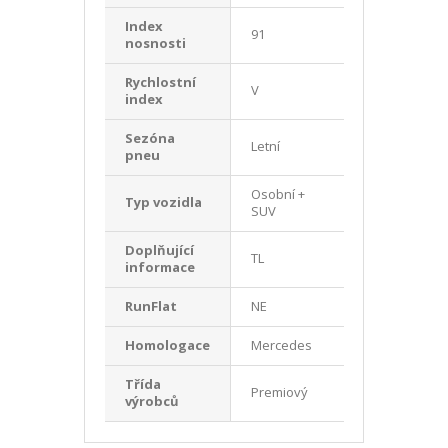
Index
91
nosnosti
Rychlostní
V
index
Sezóna
Letní
pneu
Osobní +
Typ vozidla
SUV
Doplňující
TL
informace
RunFlat
NE
Homologace
Mercedes
Třída
Premiový
výrobců