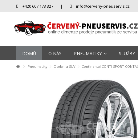
+420 607 173 327
|
info@cerveny-pneuservis.cz
DOMŮ
O NÁS
PNEUMATIKY
SLUŽBY
Pneumatiky
Osobní a SUV
Continental CONTI SPORT CONTACT