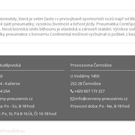
automobily, která je velmi často i v prvovýbavě sportovních vozů např od 
tí pneumatiky, vysokou životnost a tichost jízdy. Pneumatika ContiSportCon
áhu. Nová bionická směs běhounu je elastická a zároveň stabilní. Výrobce s
ky pneumatice z koncernu Continental možnost vychutnat si požitek z bezp
Budějovická
Provozovna Černošice
63
U Vodárny 1450
4 - Kačerov
252 28 Černošice
4 264
+420 607 173 327
eny-pneuservis.cz
info@cerveny-pneuservis.cz
: Po - So, 8-18 hod
Provozní doba: Po - Ne, 8-18 hod
Po, St, Pá 8-16 Út, Čt 10-18 hod
tí
PneuB2B.eu