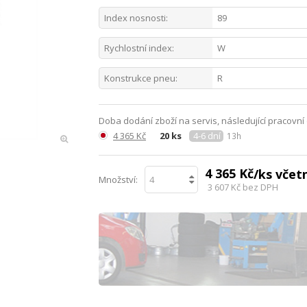
Index nosnosti:
89
Rychlostní index:
W
Konstrukce pneu:
R
Doba dodání zboží na servis, následující pracovní
4 365 Kč
20 ks
4-6 dní
13h
4 365 Kč
/ks vče
Množství:
3 607 Kč
bez DPH