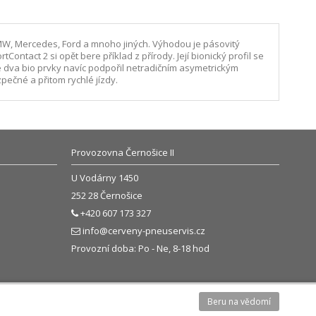
BMW, Mercedes, Ford a mnoho jiných. Výhodou je pásovitý
tact 2 si opět bere příklad z přírody. Její bionický profil se
vé dva bio prvky navíc podpořil netradičním asymetrickým
ečné a přitom rychlé jízdy.
Provozovna Černošice II
U Vodárny 1450
252 28 Černošice
+420 607 173 327
info@cerveny-pneuservis.cz
Provozní doba: Po - Ne, 8-18 hod
Beru na vědomí