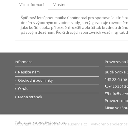
Více informací
Vlastnosti
Špičková letní pneumatika Continental pro sportovní a silné 
dezén s výborným odvodem vody, který garantuje rovnoměrné oje
jako kočičí tlapka při brzdění rozšíří a zkrátí tak brzdnou dr
pásovým dezénem. Řidiči dravých sportovních vozů mají tak dí
Informace
Provozovna 
Napište nám
Budějovická 
140 00 Praha 
Obchodní podmínky
+420 261 26
O nás
info@cerv
Mapa stránek
Provozní doba
Mimo sezónu: 
Tato stránka používá cookies
Copyright © 2019 Červený - Pneuservis.cz | Vytvořeno společnos