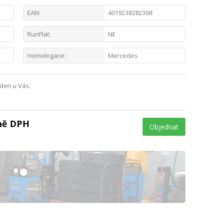
EAN:
4019238282368
RunFlat:
NE
Homologace:
Mercedes
 den u Vás:
tně DPH
Objednat