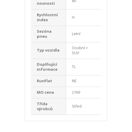
80
nosnosti
Rychlostní
H
index
Sezóna
Letní
pneu
Osobní +
Typ vozidla
SUV
Doplňující
TL
informace
RunFlat
NE
MO cena
2769
Třída
Střed
výrobců