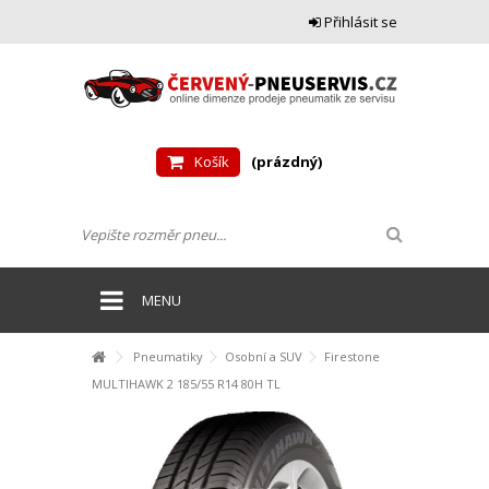
Přihlásit se
Košík
(prázdný)
MENU
Pneumatiky
Osobní a SUV
Firestone
MULTIHAWK 2 185/55 R14 80H TL