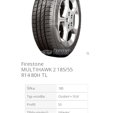
Firestone
MULTIHAWK 2 185/55
R14 80H TL
Šířka:
185
Typ vozidla:
Osobní + SUV
Profil:
55
Třída výrobců:
Střední