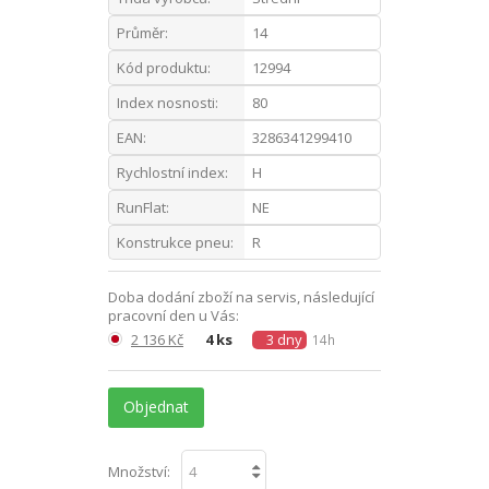
Průměr:
14
Kód produktu:
12994
Index nosnosti:
80
EAN:
3286341299410
Rychlostní index:
H
RunFlat:
NE
Konstrukce pneu:
R
Doba dodání zboží na servis, následující
pracovní den u Vás:
2 136 Kč
4 ks
3 dny
14h
Objednat
Množství: