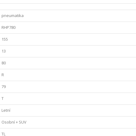
pneumatika
RHP780
155
13
80
R
79
T
Letní
Osobní + SUV
TL