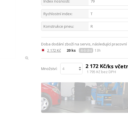
Index nosnosti:
79
Rychlostní index:
T
Konstrukce pneu:
R
Doba dodání zboží na servis, následující pracovní
2 172 Kč
20 ks
4-6 dní
13h
2 172 Kč
/ks vče
Množství:
1 795 Kč
bez DPH