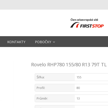
KONTAKTY
POBOČKY
Rovelo RHP780 155/80 R13 79T TL
Šířka:
155
Profil:
80
Průměr:
13