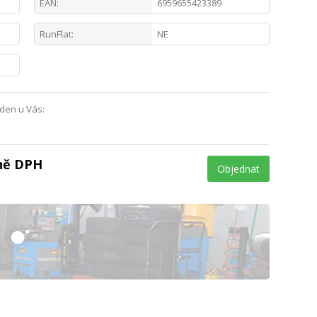
EAN:
6959655423389
RunFlat:
NE
 den u Vás:
tně DPH
Objednat