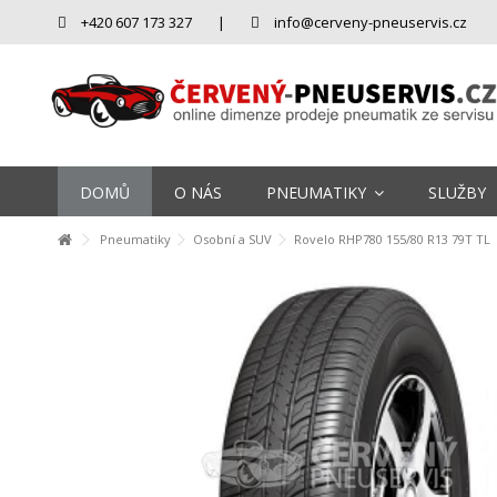
+420 607 173 327
|
info@cerveny-pneuservis.cz
DOMŮ
O NÁS
PNEUMATIKY
SLUŽBY
Pneumatiky
Osobní a SUV
Rovelo RHP780 155/80 R13 79T TL