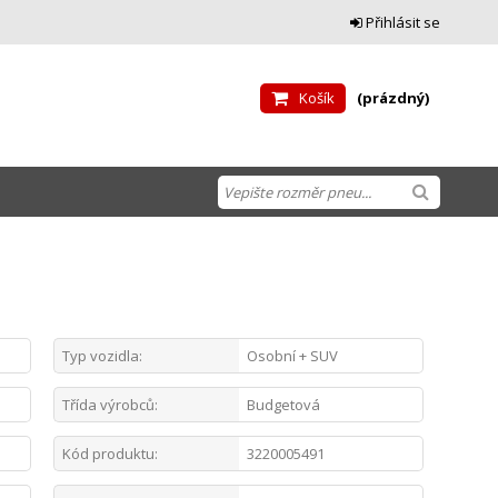
Přihlásit se
Košík
(prázdný)
Typ vozidla:
Osobní + SUV
Třída výrobců:
Budgetová
Kód produktu:
3220005491