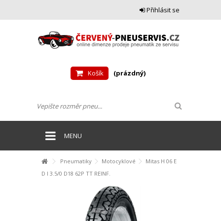
Přihlásit se
Košík
(prázdný)
MENU
Pneumatiky
Motocyklové
Mitas H 06 E
D I 3.5/0 D18 62P TT REINF.