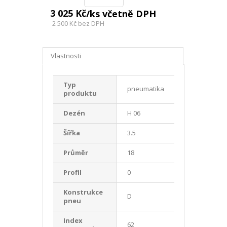
3 025 Kč
/ks včetně DPH
2 500 Kč
bez DPH
Vlastnosti
Typ
pneumatika
produktu
Dezén
H 06
Šířka
3.5
Průměr
18
Profil
0
Konstrukce
D
pneu
Index
62