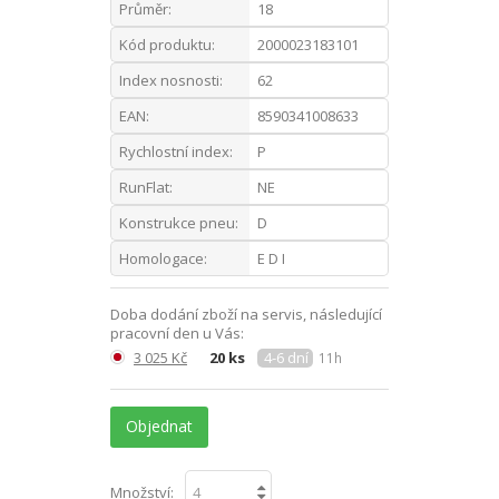
Průměr:
18
Kód produktu:
2000023183101
Index nosnosti:
62
EAN:
8590341008633
Rychlostní index:
P
RunFlat:
NE
Konstrukce pneu:
D
Homologace:
E D I
Doba dodání zboží na servis, následující
pracovní den u Vás:
3 025 Kč
20 ks
4-6 dní
11h
Objednat
Množství: