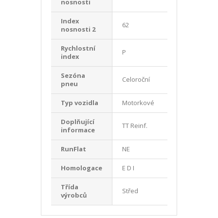
nosnosti
Index
62
nosnosti 2
Rychlostní
P
index
Sezóna
Celoroční
pneu
Typ vozidla
Motorkové
Doplňující
TT Reinf.
informace
RunFlat
NE
Homologace
E D I
Třída
Střed
výrobců