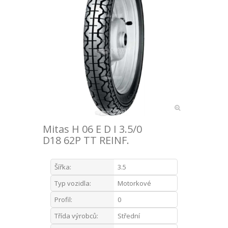
Mitas H 06 E D I 3.5/0
D18 62P TT REINF.
Šířka:
3.5
Typ vozidla:
Motorkové
Profil:
0
Třída výrobců:
Střední