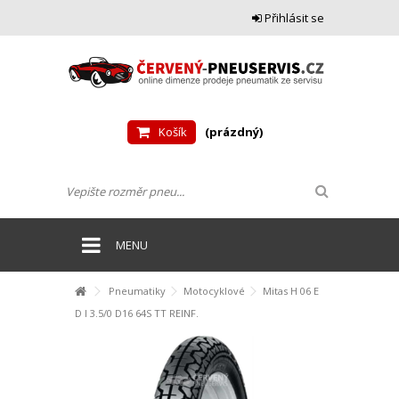
Přihlásit se
Košík
(prázdný)
MENU
Pneumatiky
Motocyklové
Mitas H 06 E
D I 3.5/0 D16 64S TT REINF.