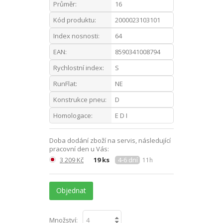
Průměr:
16
Kód produktu:
2000023103101
Index nosnosti:
64
EAN:
8590341008794
Rychlostní index:
S
RunFlat:
NE
Konstrukce pneu:
D
Homologace:
E D I
Doba dodání zboží na servis, následující
pracovní den u Vás:
3 209 Kč
19 ks
4-6 dní
11h
Objednat
Množství: