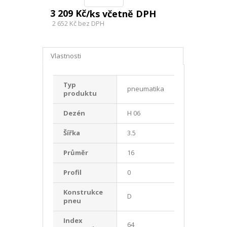
3 209 Kč
/ks včetně DPH
2 652 Kč
bez DPH
Vlastnosti
Typ
pneumatika
produktu
Dezén
H 06
Šířka
3.5
Průměr
16
Profil
0
Konstrukce
D
pneu
Index
64