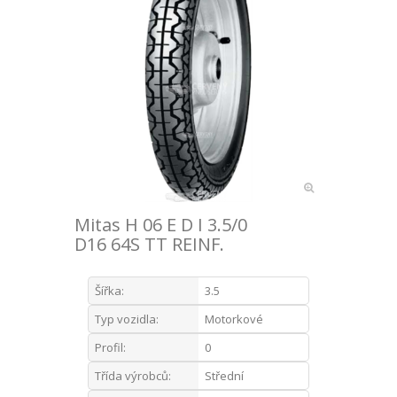
Mitas H 06 E D I 3.5/0
D16 64S TT REINF.
Šířka:
3.5
Typ vozidla:
Motorkové
Profil:
0
Třída výrobců:
Střední