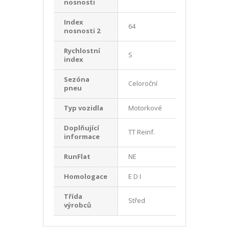
nosnosti
Index
64
nosnosti 2
Rychlostní
S
index
Sezóna
Celoroční
pneu
Typ vozidla
Motorkové
Doplňující
TT Reinf.
informace
RunFlat
NE
Homologace
E D I
Třída
Střed
výrobců