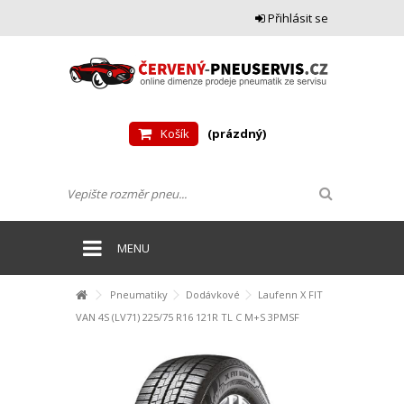
Přihlásit se
Košík
(prázdný)
MENU
Pneumatiky
Dodávkové
Laufenn X FIT
VAN 4S (LV71) 225/75 R16 121R TL C M+S 3PMSF