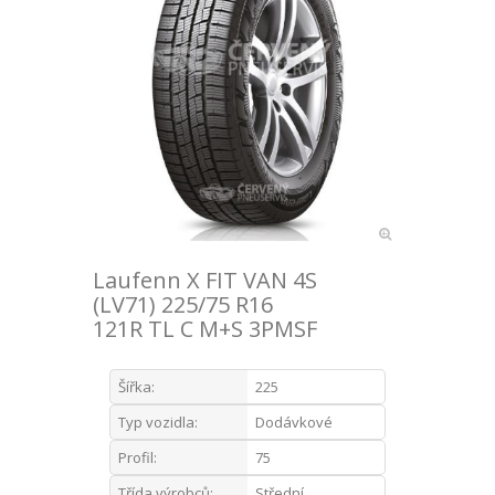
Laufenn X FIT VAN 4S
(LV71) 225/75 R16
121R TL C M+S 3PMSF
Šířka:
225
Typ vozidla:
Dodávkové
Profil:
75
Třída výrobců:
Střední