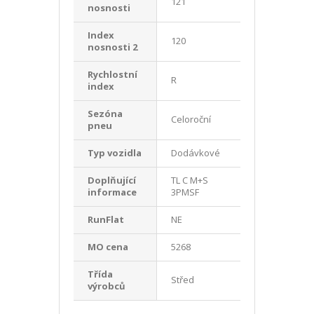
121
nosnosti
Index
120
nosnosti 2
Rychlostní
R
index
Sezóna
Celoroční
pneu
Typ vozidla
Dodávkové
Doplňující
TL C M+S
informace
3PMSF
RunFlat
NE
MO cena
5268
Třída
Střed
výrobců