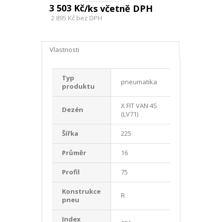
3 503 Kč
/ks včetně DPH
2 895 Kč
bez DPH
Vlastnosti
Typ
pneumatika
produktu
X FIT VAN 4S
Dezén
(LV71)
Šířka
225
Průměr
16
Profil
75
Konstrukce
R
pneu
Index