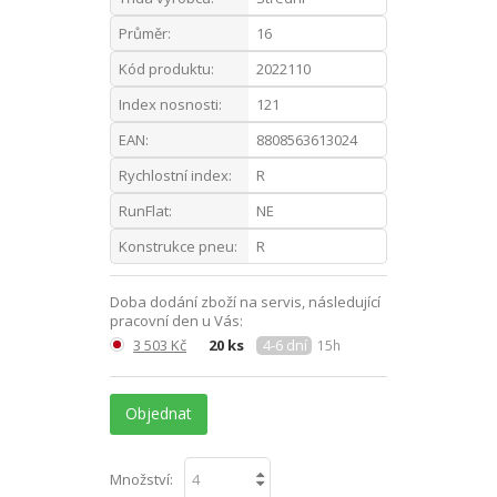
Průměr:
16
Kód produktu:
2022110
Index nosnosti:
121
EAN:
8808563613024
Rychlostní index:
R
RunFlat:
NE
Konstrukce pneu:
R
Doba dodání zboží na servis, následující
pracovní den u Vás:
3 503 Kč
20 ks
4-6 dní
15h
Objednat
Množství: