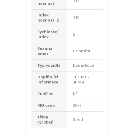
112
nosnosti
Index
110
nosnosti 2
Rychlostní
S
index
Sezóna
Celoroční
pneu
Typ vozidla
Dodávkové
Doplňující
TL C M+S
informace
3PMSF
RunFlat
NE
MO cena
3577
Třída
Střed
výrobců