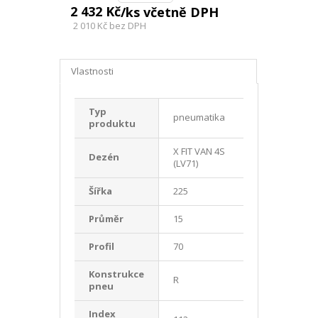
2 432 Kč
/ks včetně DPH
2 010 Kč
bez DPH
Vlastnosti
Typ
pneumatika
produktu
X FIT VAN 4S
Dezén
(LV71)
Šířka
225
Průměr
15
Profil
70
Konstrukce
R
pneu
Index