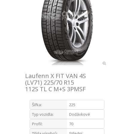
Laufenn X FIT VAN 4S
(LV71) 225/70 R15
112S TL C M+S 3PMSF
Šířka:
225
Typ vozidla:
Dodávkové
Profil:
70
Třída výrobců:
Střední