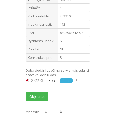
Průměr:
15
Kód produktu:
2022100
Index nosnosti:
112
EAN:
8808563612928
Rychlostní index:
S
RunFlat:
NE
Konstrukce pneu:
R
Doba dodání zboží na servis, následující
pracovní den u Vás:
2 432 Kč
4 ks
1 den
15h
Objednat
Množství: