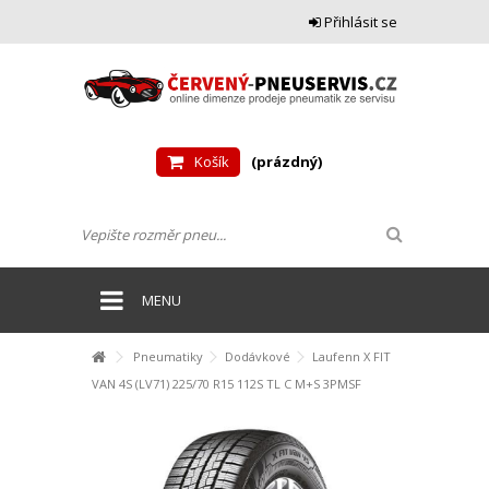
Přihlásit se
Košík
(prázdný)
MENU
Pneumatiky
Dodávkové
Laufenn X FIT
VAN 4S (LV71) 225/70 R15 112S TL C M+S 3PMSF