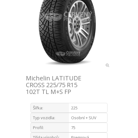
Michelin LATITUDE
CROSS 225/75 R15
102T TL M+S FP
Šířka:
225
Typ vozidla:
Osobní + SUV
Profil:
75
Třída výrobců:
Premiová