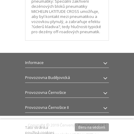
pneumatiky: Speciální zakřivení
dezénových bloků pneumatiky
MICHELIN LATITUDE CROSS umožňuje,
aby byl kontakt mezi pneumatikou a
vozovkou plynulý, a zabraňuje efektu
?úderů kladiva?, tedy hlučnosti typické
pro dezény off-roadových pneumatik.
Informace
Provozovna Budějovická
Provozovna Černošice
Provozovna Černošice II
Copyright © 2019 Červený - Pneuservis.cz |
Tato stránka
Beru na vědomí
používá cookies