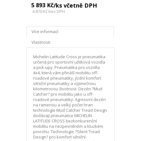
5 893 Kč
/ks včetně DPH
4 870 Kč
bez DPH
Více informací
Vlastnosti
Michelin Latitude Cross je pneumatika
určená pro sportovní užitková vozidla
a pick-upy. Pneumatika pro vozidla
4x4, která vám přináší mobilitu off-
roadové pneumatiky, jízdní komfort
silniční pneumatiky a výjimečnou
kilometrovou životnost. Dezén ?Mud
Catcher? pro mobilitu jako u off-
roadové pneumatiky: Agresivní dezén
na ramenou a velký počet hran
technologie Mud Catcher Tread Design
dodávají pneumatice MICHELIN
LATITUDE CROSS bezkonkurenční
mobilitu na nezpevněném a kluzkém
povrchu. Technologie ?Silent Tread
Design? pro komfort silniční