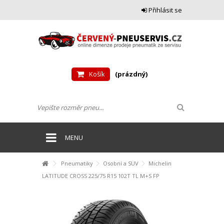
Přihlásit se
Košík
(prázdný)
MENU
Pneumatiky
Osobní a SUV
Michelin
LATITUDE CROSS 225/75 R15 102T TL M+S FP