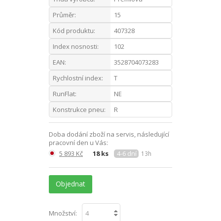
Průměr:
15
Kód produktu:
407328
Index nosnosti:
102
EAN:
3528704073283
Rychlostní index:
T
RunFlat:
NE
Konstrukce pneu:
R
Doba dodání zboží na servis, následující
pracovní den u Vás:
5 893 Kč
18 ks
4-6 dní
13h
Objednat
Množství: