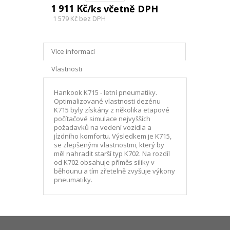
1 911 Kč
/ks včetně DPH
1 579 Kč
bez DPH
Více informací
Vlastnosti
Hankook K715 - letní pneumatiky.
Optimalizované vlastnosti dezénu
K715 byly získány z několika etapové
počítačové simulace nejvyšších
požadavků na vedení vozidla a
jízdního komfortu. Výsledkem je K715,
se zlepšenými vlastnostmi, který by
měl nahradit starší typ K702. Na rozdíl
od K702 obsahuje příměs siliky v
běhounu a tím zřetelně zvyšuje výkony
pneumatiky.