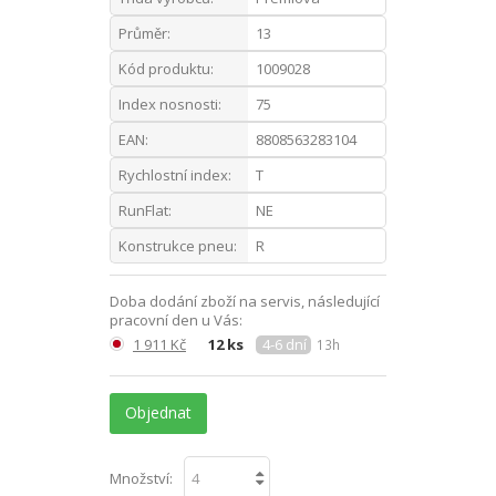
Průměr:
13
Kód produktu:
1009028
Index nosnosti:
75
EAN:
8808563283104
Rychlostní index:
T
RunFlat:
NE
Konstrukce pneu:
R
Doba dodání zboží na servis, následující
pracovní den u Vás:
1 911 Kč
12 ks
4-6 dní
13h
Objednat
Množství: