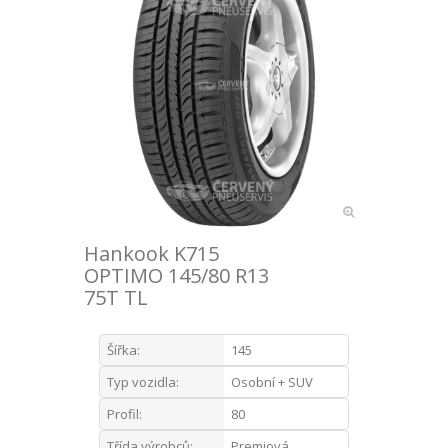
Hankook K715
OPTIMO 145/80 R13
75T TL
Šířka:
145
Typ vozidla:
Osobní + SUV
Profil:
80
Třída výrobců:
Premiová