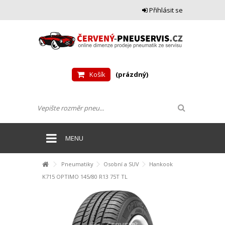
Přihlásit se
Košík
(prázdný)
MENU
Pneumatiky
Osobní a SUV
Hankook
K715 OPTIMO 145/80 R13 75T TL