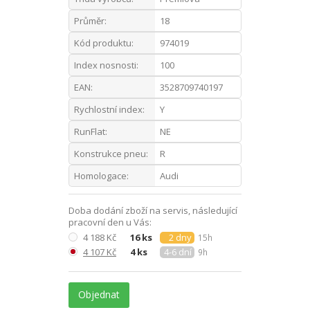
Průměr:
18
Kód produktu:
974019
Index nosnosti:
100
EAN:
3528709740197
Rychlostní index:
Y
RunFlat:
NE
Konstrukce pneu:
R
Homologace:
Audi
Doba dodání zboží na servis, následující
pracovní den u Vás:
4 188 Kč
16 ks
2 dny
15h
4 107 Kč
4 ks
4-6 dní
9h
Objednat