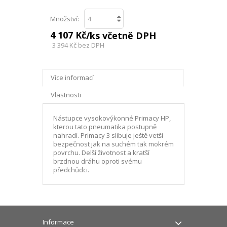
Množství:
4 107 Kč
/ks včetně DPH
3 394 Kč
bez DPH
Více informací
Vlastnosti
Nástupce vysokovýkonné Primacy HP,
kterou tato pneumatika postupně
nahradí. Primacy 3 slibuje ještě vetší
bezpečnost jak na suchém tak mokrém
povrchu. Delší životnost a kratší
brzdnou dráhu oproti svému
předchůdci.
Informace