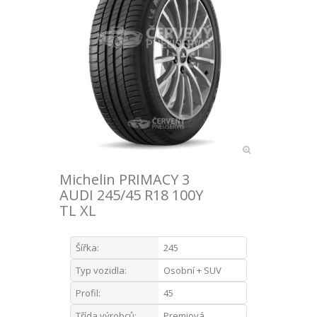
Michelin PRIMACY 3
AUDI 245/45 R18 100Y
TL XL
Šířka:
245
Typ vozidla:
Osobní + SUV
Profil:
45
Třída výrobců:
Premiová