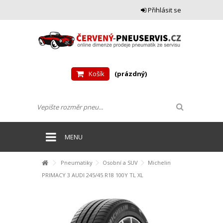
Přihlásit se
Košík
(prázdný)
MENU
Pneumatiky
Osobní a SUV
Michelin
PRIMACY 3 AUDI 245/45 R18 100Y TL XL