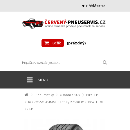
Přihlásit se
Košík
(prázdný)
MENU
Pneumatiky
Osobní a SUV
Pirelli P
ZERO ROSSO ASIMM. Bentley 275/40 R19 105Y TL XL
ZR FP