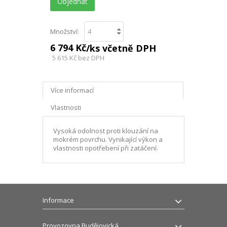
Objednat
Množství:
6 794 Kč
/ks včetně DPH
5 615 Kč
bez DPH
Více informací
Vlastnosti
Vysoká odolnost proti klouzání na
mokrém povrchu. Vynikající výkon a
vlastnosti opotřebení při zatáčení.
Informace
Provozovna Budějovická