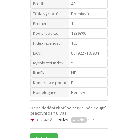
Profil:
40
Třída výrobců:
Premiová
Průměr:
19
Kód produktu:
1839300
Index nosnosti:
105
EAN:
8019227183931
Rychlostní index:
Y
RunFlat:
NE
Konstrukce pneu:
R
Homologace:
Bentley
Doba dodání zboží na servis, následující
pracovní den u Vás:
6 794 Kč
20 ks
4-6 dní
11h