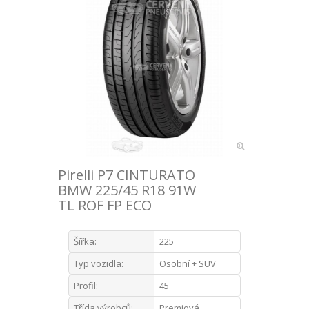
Pirelli P7 CINTURATO
BMW 225/45 R18 91W
TL ROF FP ECO
Šířka:
225
Typ vozidla:
Osobní + SUV
Profil:
45
Třída výrobců:
Premiová