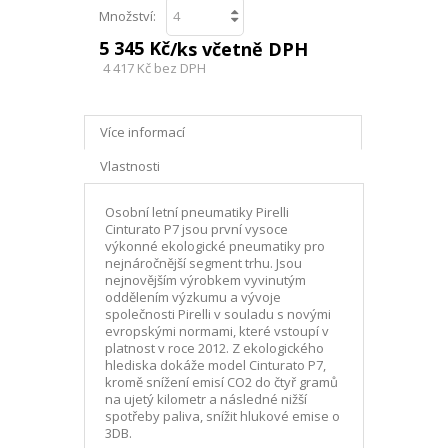
Množství:
5 345 Kč
/ks včetně DPH
4 417 Kč
bez DPH
Více informací
Vlastnosti
Osobní letní pneumatiky Pirelli
Cinturato P7 jsou první vysoce
výkonné ekologické pneumatiky pro
nejnáročnější segment trhu. Jsou
nejnovějším výrobkem vyvinutým
oddělením výzkumu a vývoje
společnosti Pirelli v souladu s novými
evropskými normami, které vstoupí v
platnost v roce 2012. Z ekologického
hlediska dokáže model Cinturato P7,
kromě snížení emisí CO2 do čtyř gramů
na ujetý kilometr a následné nižší
spotřeby paliva, snížit hlukové emise o
3DB.