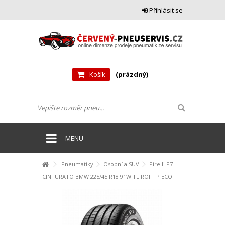
Přihlásit se
Košík
(prázdný)
MENU
Pneumatiky
Osobní a SUV
Pirelli P7
CINTURATO BMW 225/45 R18 91W TL ROF FP ECO