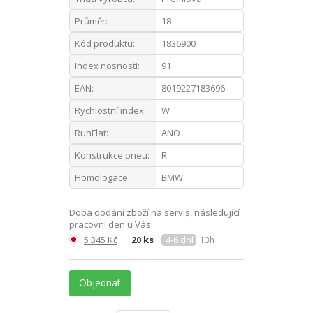
Průměr:
18
Kód produktu:
1836900
Index nosnosti:
91
EAN:
8019227183696
Rychlostní index:
W
RunFlat:
ANO
Konstrukce pneu:
R
Homologace:
BMW
Doba dodání zboží na servis, následující
pracovní den u Vás:
5 345 Kč
20 ks
4-6 dní
13h
Objednat