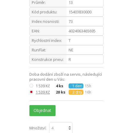
Průměr:
13
Kód produktu:
15403830000
Index nosnosti:
73
EAN:
4024063465695
Rychlostní index:
T
RunFlat:
NE
Konstrukce pneu:
R
Doba dodání zboží na servis, následující
pracovní den u Vás:
1 539 Kč
4 ks
1 den
15h
1 539 Kč
20 ks
2 dny
16h
Objednat
Množství: