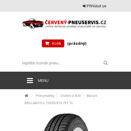
Přihlásit se
Košík
(prázdný)
MENU
Pneumatiky
Osobní a SUV
Barum
BRILLANTIS 2 155/65 R13 73T TL