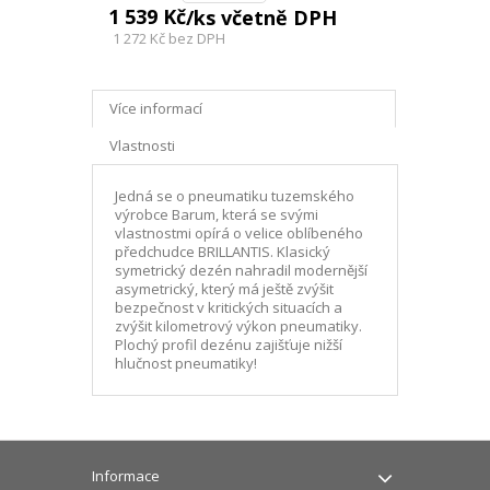
1 539 Kč
/ks včetně DPH
1 272 Kč
bez DPH
Více informací
Vlastnosti
Jedná se o pneumatiku tuzemského
výrobce Barum, která se svými
vlastnostmi opírá o velice oblíbeného
předchudce BRILLANTIS. Klasický
symetrický dezén nahradil modernější
asymetrický, který má ještě zvýšit
bezpečnost v kritických situacích a
zvýšit kilometrový výkon pneumatiky.
Plochý profil dezénu zajišťuje nižší
hlučnost pneumatiky!
Informace