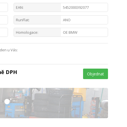
EAN:
5452000392077
RunFlat:
ANO
Homologace:
OE BMW
 den u Vás:
tně DPH
Objednat