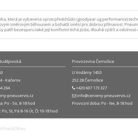
 která je vybavena oproti předchůdci (goodyear ug performance) technol
vým směrovým běhounem a bohatší směsí pro dobrou přilnavost. Pneumat
patří bezesporu také její komfortní tichá jízda, dlouhá výdrž a odolnost
Budějovická
Provozovna Černošice
63
U Vodárny 1450
4 - Kačerov
252 28 Černošice
4 264
+420 607 173 327
eny-pneuservis.cz
info@cerveny-pneuservis.cz
: Po - So, 8-18 hod
Provozní doba: Po - Ne, 8-18 hod
Po, St, Pá 8-16 Út, Čt 10-18 hod
tí
PneuB2B.eu