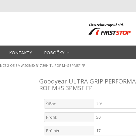
KONTAKTY
POBOČKY
CE 2 OE BMW 205/50 R17 89H TL ROF M+S 3PMSF FP
Goodyear ULTRA GRIP PERFORMAN
ROF M+S 3PMSF FP
Šířka:
205
Profil:
50
Průměr:
17