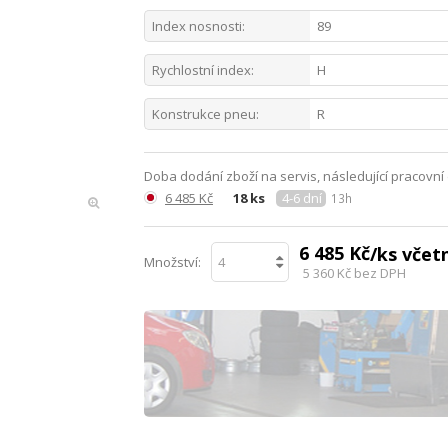
Index nosnosti:
89
Rychlostní index:
H
Konstrukce pneu:
R
Doba dodání zboží na servis, následující pracovní
6 485 Kč
18 ks
4-6 dní
13h
6 485 Kč
/ks vče
Množství:
5 360 Kč
bez DPH