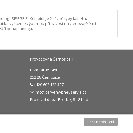
ogií SIPEGRIP. Kombinuje 2 různé typy lamel na
ika vykazuje výbornou přilnavost na zledovatělém i
 vůči aquaplaningu.
Provozovna Černošice II
U Vodárny 1450
252 28 Černošice
+420 607 173 327
info@cerveny-pneuservis.cz
Provozní doba: Po - Ne, 8-18 hod
Beru na vědomí