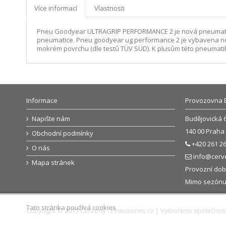
Více informací
Vlastnosti
Pneu Goodyear ULTRAGRIP PERFORMANCE 2 je nová pneumatika,
pneumatice. Pneu goodyear ug performance 2 je vybavena no
mokrém povrchu (dle testů TÜV SÜD). K plusům této pneumatiky 
Informace
Provozovna 
Napište nám
Budějovická 
140 00 Praha 
Obchodní podmínky
+420 261 26
O nás
info@cerv
Mapa stránek
Provozní doba
Mimo sezónu: 
Tato stránka používá cookies
Copyright © 2019 Červený - Pneuservis.cz | Vytvořeno společnos