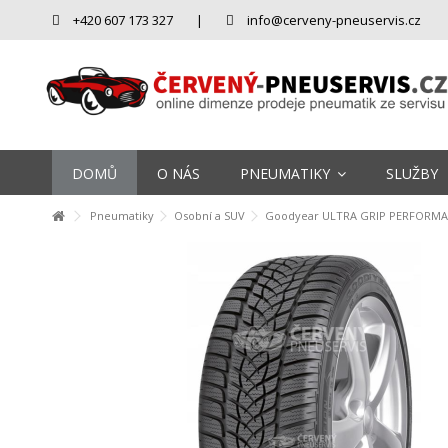
+420 607 173 327
|
info@cerveny-pneuservis.cz
DOMŮ
O NÁS
PNEUMATIKY
SLUŽBY
Pneumatiky
Osobní a SUV
Goodyear ULTRA GRIP PERFORMAN