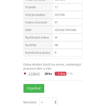
Průměr:
17
Kód produktu:
361596
Index nosnosti:
91
EAN:
4250427441696
Rychlostní index:
W
RunFlat:
NE
Konstrukce pneu:
R
Doba dodání zboží na servis, následující
pracovní den u Vás:
2 538 Kč
20 ks
3 dny
11h
Objednat
Množství: