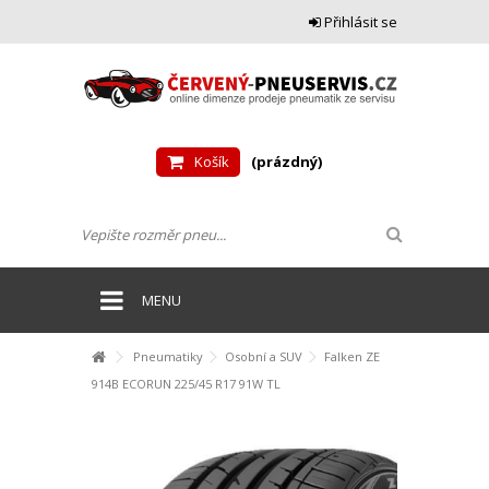
Přihlásit se
Košík
(prázdný)
MENU
Pneumatiky
Osobní a SUV
Falken ZE
914B ECORUN 225/45 R17 91W TL