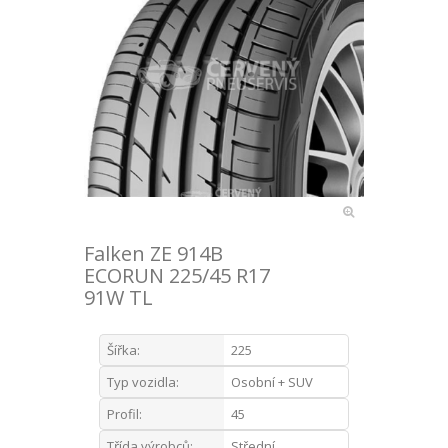
Falken ZE 914B
ECORUN 225/45 R17
91W TL
Šířka:
225
Typ vozidla:
Osobní + SUV
Profil:
45
Třída výrobců:
Střední