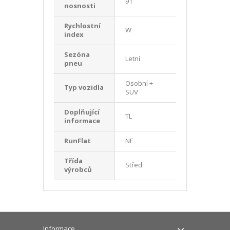
91
nosnosti
Rychlostní
W
index
Sezóna
Letní
pneu
Osobní +
Typ vozidla
SUV
Doplňující
TL
informace
RunFlat
NE
Třída
Střed
výrobců
Informace