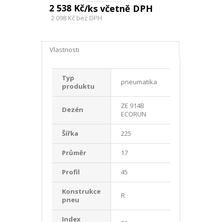
2 538 Kč
/ks včetně DPH
2 098 Kč
bez DPH
Vlastnosti
Typ
pneumatika
produktu
ZE 914B
Dezén
ECORUN
Šířka
225
Průměr
17
Profil
45
Konstrukce
R
pneu
Index