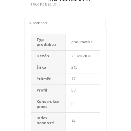
1 964 Kč
bez DPH
Vlastnosti
Typ
pneumatika
produktu
Dezén
ZE320 ZIEX
Šířka
215
Průměr
17
Profil
50
Konstrukce
R
pneu
Index
95
nosnosti