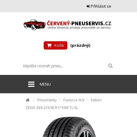
Přihlásit se
Košík
(prázdný)
MENU
Pneumatiky
Osobní a SUV
Falken
ZE320 ZIEX 215/50 R17 95W TL XL