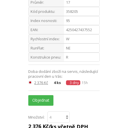
Průměr:
17
Kód produktu:
358205
Index nosnosti:
95
EAN:
4250427437552
Rychlostní index:
W
RunFlat:
NE
Konstrukce pneu:
R
Doba dodání zboží na servis, následující
pracovní den u Vás:
2 376 Kč
4 ks
3 dny
15h
Objednat
Množství:
2 376 Kč
/ks včetně DPH