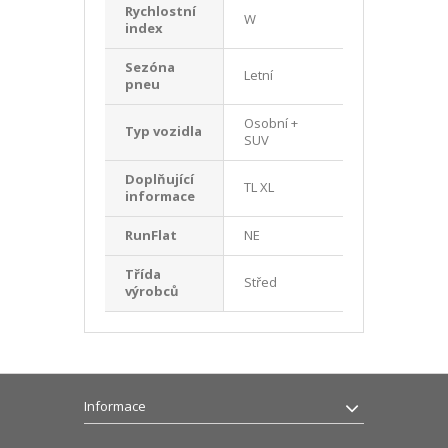
Rychlostní
W
index
Sezóna
Letní
pneu
Osobní +
Typ vozidla
SUV
Doplňující
TL XL
informace
RunFlat
NE
Třída
Střed
výrobců
Informace