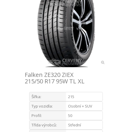
Falken ZE320 ZIEX
215/50 R17 95W TL XL
Šířka:
215
Typ vozidla:
Osobní + SUV
Profil:
50
Třída výrobců:
Střední