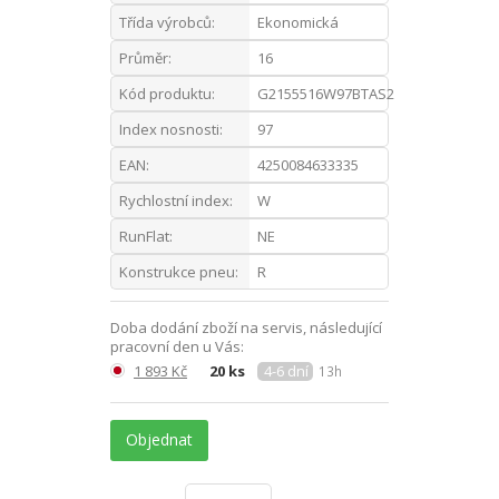
Třída výrobců:
Ekonomická
Průměr:
16
Kód produktu:
G2155516W97BTAS2
Index nosnosti:
97
EAN:
4250084633335
Rychlostní index:
W
RunFlat:
NE
Konstrukce pneu:
R
Doba dodání zboží na servis, následující
pracovní den u Vás:
1 893 Kč
20 ks
4-6 dní
13h
Objednat