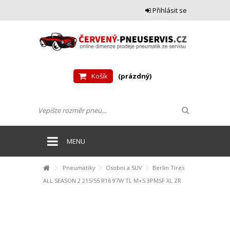
Přihlásit se
Košík
(prázdný)
MENU
Pneumatiky
Osobní a SUV
Berlin Tires
ALL SEASON 2 215/55 R16 97W TL M+S 3PMSF XL ZR