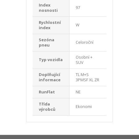
Index
97
nosnosti
Rychlostní
W
index
Sezóna
Celoroční
pneu
Osobní +
Typ vozidla
SUV
Doplňující
TL M+S
informace
3PMSF XL ZR
RunFlat
NE
Třída
Ekonomi
výrobců