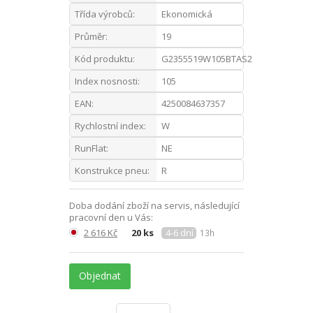
Třída výrobců:
Ekonomická
Průměr:
19
Kód produktu:
G2355519W105BTAS2
Index nosnosti:
105
EAN:
4250084637357
Rychlostní index:
W
RunFlat:
NE
Konstrukce pneu:
R
Doba dodání zboží na servis, následující
pracovní den u Vás:
2 616 Kč
20 ks
4-6 dní
13h
Objednat