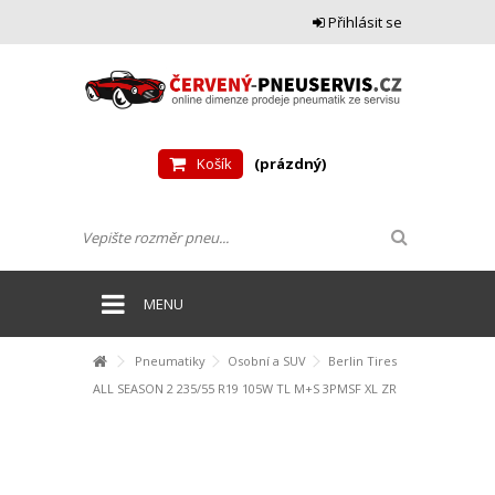
Přihlásit se
Košík
(prázdný)
MENU
Pneumatiky
Osobní a SUV
Berlin Tires
ALL SEASON 2 235/55 R19 105W TL M+S 3PMSF XL ZR