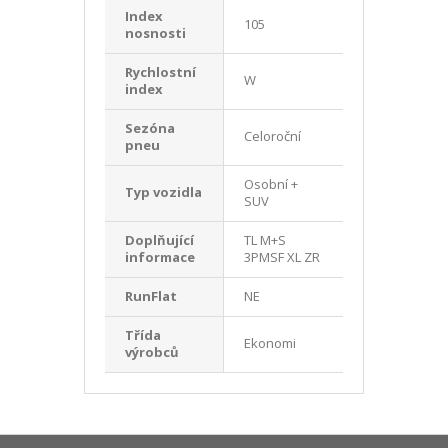
Index
105
nosnosti
Rychlostní
W
index
Sezóna
Celoroční
pneu
Osobní +
Typ vozidla
SUV
Doplňující
TL M+S
informace
3PMSF XL ZR
RunFlat
NE
Třída
Ekonomi
výrobců