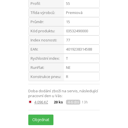
Profil:
55
Třída výrobců:
Premiová
Průměr:
15
Kód produktu:
03532490000
Index nosnosti:
77
EAN:
4019238314588
Rychlostní index:
T
RunFlat:
NE
Konstrukce pneu:
R
Doba dodání zboží na servis, následující
pracovní den u Vás:
4 096 Kč
20 ks
4-6 dní
13h
Objednat