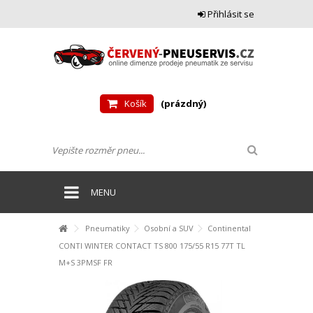
Přihlásit se
Košík
(prázdný)
MENU
Pneumatiky
Osobní a SUV
Continental
CONTI WINTER CONTACT TS 800 175/55 R15 77T TL
M+S 3PMSF FR