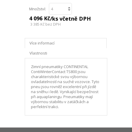
Množství:
4 096 Kč
/ks včetně DPH
3 385 Kč
bez DPH
Více informací
Vlastnosti
Zimní pneumatiky CONTINENTAL
ContiWinterContact TS800 jsou
charakteristické svou výbornou
ovladatelností na suché vozovce. Tyto
pneu jsou rovněž excelentní při jízdě
na sněhu i ledě. Vynikající bezpečnost
při aquaplaningu. Pneumatiky mají
výbornou stabilitu v zatáčkách a
perfektní trakci.