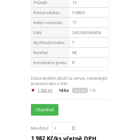
Průměr:
13
Kód produktu:
518655
Index nosnosti:
77
EAN:
5452000360458
Rychlostní index:
T
RunFlat:
NE
Konstrukce pneu:
R
Doba dodání zboží na servis, následující
pracovní den u Vás:
1 982 Kč
18 ks
4-6 dní
13h
Objednat
Množství:
1 982 Kč
/ks včetně DPH