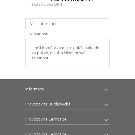
1 638 Kč
bez DPH
Více informací
Vlastnosti
Lepší brzdění za mokra, nižší náklady
za palivo, dlouhá kilometrová
životnost.
Informace
Provozovna Budějovická
Provozovna Černošice
Provozovna Černošice II