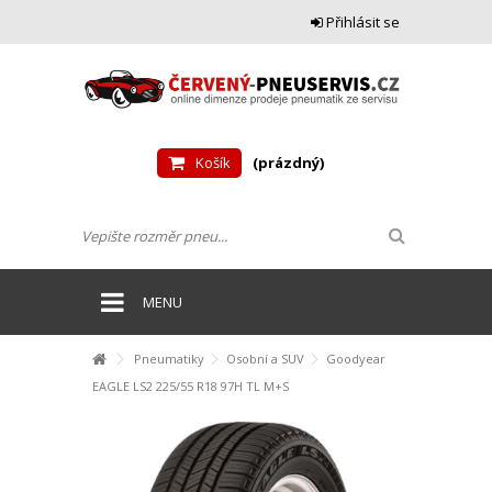
Přihlásit se
Košík
(prázdný)
MENU
Pneumatiky
Osobní a SUV
Goodyear
EAGLE LS2 225/55 R18 97H TL M+S