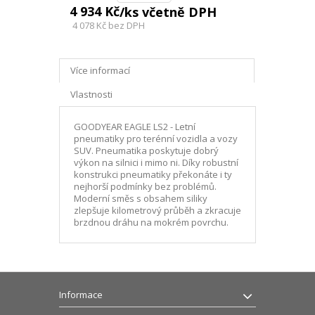
4 934 Kč
/ks včetně DPH
4 078 Kč
bez DPH
Více informací
Vlastnosti
GOODYEAR EAGLE LS2 - Letní
pneumatiky pro terénní vozidla a vozy
SUV. Pneumatika poskytuje dobrý
výkon na silnici i mimo ni. Díky robustní
konstrukci pneumatiky překonáte i ty
nejhorší podmínky bez problémů.
Moderní směs s obsahem siliky
zlepšuje kilometrový průběh a zkracuje
brzdnou dráhu na mokrém povrchu.
Informace