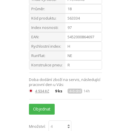
Průměr:
18
Kód produktu:
563334
Index nosnosti:
97
EAN:
5452000864697
Rychlostní index:
H
RunFlat:
NE
Konstrukce pneu:
R
Doba dodání zboží na servis, následující
pracovní den u Vás:
4 934 Kč
9 ks
4-6 dní
14h
Objednat
Množství: