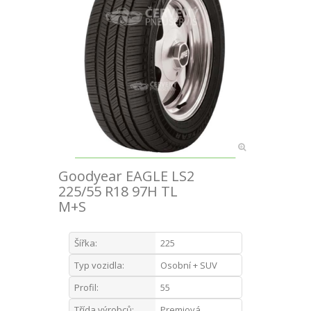
Goodyear EAGLE LS2
225/55 R18 97H TL
M+S
Šířka:
225
Typ vozidla:
Osobní + SUV
Profil:
55
Třída výrobců:
Premiová