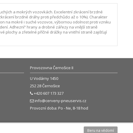
suchých a mokrých vozovkách. Excelentní zkrácení brzdné
rácení brzdné dráhy proti předchůdci až o 10%). Charakter
kon na mokré i suché vozovce, výbornou odolnost proti vzniku
dení. Adhezní“ hrany a drobné zářezy na vnější straně
plochy a zřetelné příčné drážky na vnitřní straně zajišťují
Provozovna Černošice II
U Vodárny 1450
252 28 Černošice
+420 607 173 327
info@cerveny-pneuservis.cz
Provozní doba: Po - Ne, 8-18 hod
Beru na vědomí