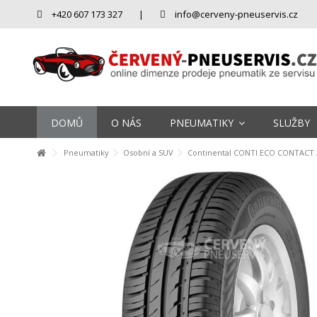
+420 607 173 327
|
info@cerveny-pneuservis.cz
DOMŮ
O NÁS
PNEUMATIKY
SLUŽBY
Pneumatiky
Osobní a SUV
Continental CONTI ECO CONTACT 3