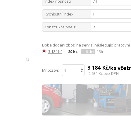
Index nosnosti:
74
Rychlostní index:
T
Konstrukce pneu:
R
Doba dodání zboží na servis, následující pracovní
3 184 Kč
20 ks
4-6 dní
13h
3 184 Kč
/ks vče
Množství:
2 631 Kč
bez DPH