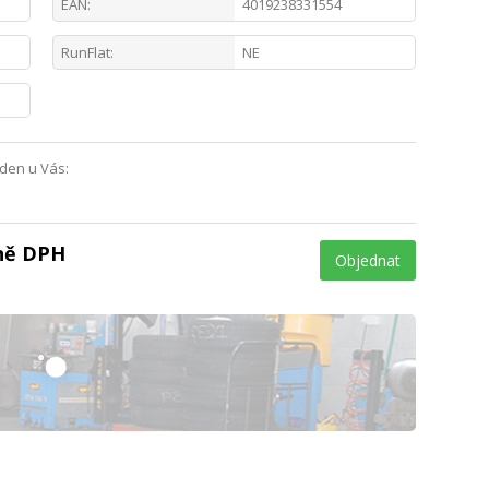
EAN:
4019238331554
RunFlat:
NE
 den u Vás:
tně DPH
Objednat