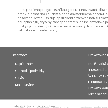
Pneu je určena pro rychlostní kategorii T/H. Inovovaná sili
dráhy je dosaženo použitím tuhého asymetrického dezénu, os
pásového dezénu snižuje opotřebení a zároveň nabízí zákazní
aquaplaningu, zvýšený záběr při zatáčení a tuhé obvodové pá
poskytují dodatečný záběr speciálně na mokrých vozovkách. Op
velmi dobré odvádění vody.
Informace
Provozovna 
Napište nám
Budějovická 
140 00 Praha 
Obchodní podmínky
+420 261 26
O nás
info@cerv
Mapa stránek
Provozní doba
Mimo sezónu: 
Tato stránka používá cookies
Copyright © 2019 Červený - Pneuservis.cz | Vytvořeno společnos