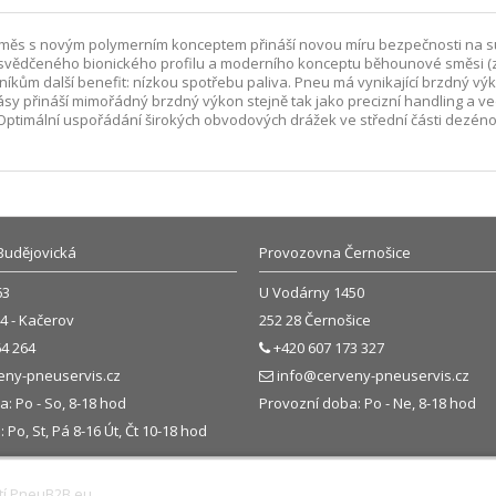
ka směs s novým polymerním konceptem přináší novou míru bezpečnosti na 
vědčeného bionického profilu a moderního konceptu běhounové směsi (zk
kům další benefit: nízkou spotřebu paliva. Pneu má vynikající brzdný vý
sy přináší mimořádný brzdný výkon stejně tak jako precizní handling a ve
timální uspořádání širokých obvodových drážek ve střední části dezénové 
Budějovická
Provozovna Černošice
63
U Vodárny 1450
4 - Kačerov
252 28 Černošice
4 264
+420 607 173 327
eny-pneuservis.cz
info@cerveny-pneuservis.cz
: Po - So, 8-18 hod
Provozní doba: Po - Ne, 8-18 hod
Po, St, Pá 8-16 Út, Čt 10-18 hod
tí
PneuB2B.eu