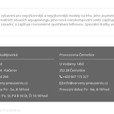
ální vybavení pro nejvýkonnější a nejvýkonnější modely na trhu. Jeho asyme
iálních situacích aquaplaningu. Jeho nová nanokompozitní směs zajišťuje ma
ě zásadní, a zajišťuje rovnoměrné opotřebení běhounu. Speciální drážky ve t
Budějovická
Provozovna Černošice
63
U Vodárny 1450
4 - Kačerov
252 28 Černošice
4 264
+420 607 173 327
eny-pneuservis.cz
info@cerveny-pneuservis.cz
: Po - So, 8-18 hod
Provozní doba: Po - Ne, 8-18 hod
Po, St, Pá 8-16 Út, Čt 10-18 hod
tí
PneuB2B.eu