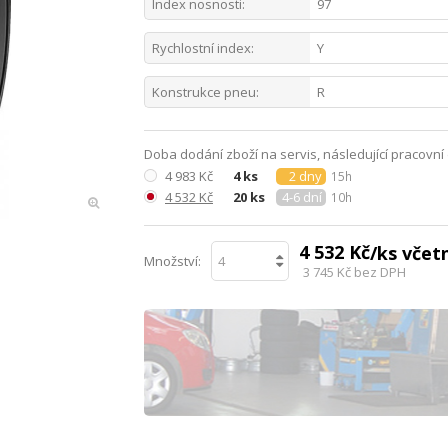
Index nosnosti:
97
Rychlostní index:
Y
Konstrukce pneu:
R
Doba dodání zboží na servis, následující pracovní
4 983 Kč
4 ks
2 dny
15h
4 532 Kč
20 ks
4-6 dní
10h
4 532 Kč
/ks vče
Množství:
3 745 Kč
bez DPH