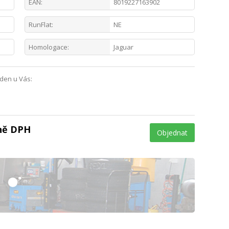
EAN:
8019227163902
RunFlat:
NE
Homologace:
Jaguar
 den u Vás:
tně DPH
Objednat