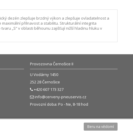
trický dezén zlepšuje brzdný výkon a zlepšuje ovladatelnost a
ximální přilnavost a stabilitu. Strukturální integrita
varu „S“ v oblasti běhounu zajišťují nižší hladinu hluku v
Provozovna Černošice II
U Vodárny 1450
252 28 Černošice
+420 607 173 327
info@cerveny-pneuservis.cz
Provozní doba: Po - Ne, 8-18 hod
Beru na vědomí