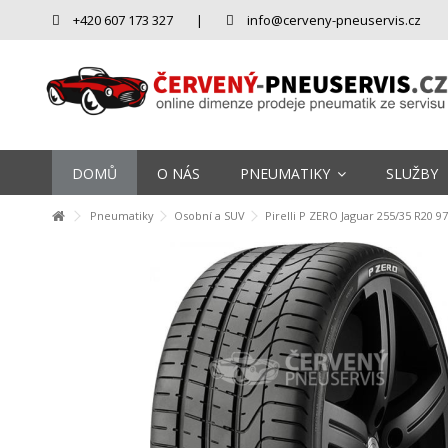
+420 607 173 327
|
info@cerveny-pneuservis.cz
DOMŮ
O NÁS
PNEUMATIKY
SLUŽBY
Pneumatiky
Osobní a SUV
Pirelli P ZERO Jaguar 255/35 R20 9