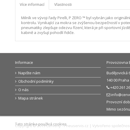
Více informací
Vlastnosti
Milník ve vývoji řady Pirelli, P ZERO ™ byl vybrán jako origin
kontrolu. Vynikající za mokra se zvýšenou bezpečností v potenc
pneumatiky zlepšuje odezvu řízení, která je při sportovní jízd
kabině a zvyšují pohodlí řidiče.
Informace
Provozovna 
Napište nám
Budějovická 
140 00 Praha 
Obchodní podmínky
+420 261 26
O nás
info@cerv
Mapa stránek
Provozní doba
Mimo sezónu: 
Tato stránka používá cookies
Copyright © 2019 Červený - Pneuservis.cz | Vytvořeno společnos