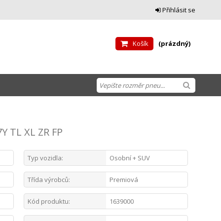
Přihlásit se
Košík
(prázdný)
7Y TL XL ZR FP
Typ vozidla:
Osobní + SUV
Třída výrobců:
Premiová
Kód produktu:
1639000