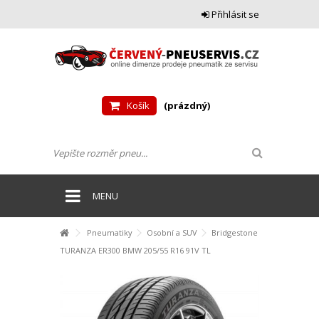
Přihlásit se
Košík
(prázdný)
MENU
Pneumatiky
Osobní a SUV
Bridgestone
TURANZA ER300 BMW 205/55 R16 91V TL