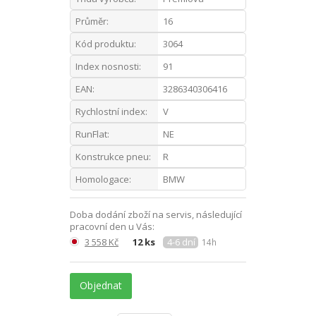
Průměr:
16
Kód produktu:
3064
Index nosnosti:
91
EAN:
3286340306416
Rychlostní index:
V
RunFlat:
NE
Konstrukce pneu:
R
Homologace:
BMW
Doba dodání zboží na servis, následující
pracovní den u Vás:
3 558 Kč
12 ks
4-6 dní
14h
Objednat