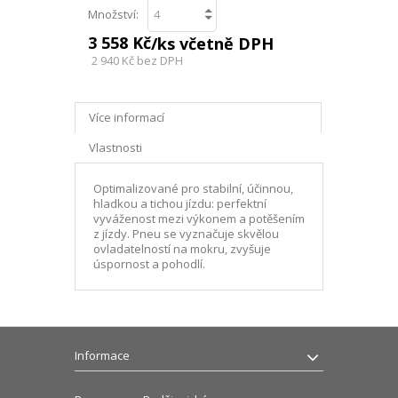
Množství:
3 558 Kč
/ks včetně DPH
2 940 Kč
bez DPH
Více informací
Vlastnosti
Optimalizované pro stabilní, účinnou,
hladkou a tichou jízdu: perfektní
vyváženost mezi výkonem a potěšením
z jízdy. Pneu se vyznačuje skvělou
ovladatelností na mokru, zvyšuje
úspornost a pohodlí.
Informace