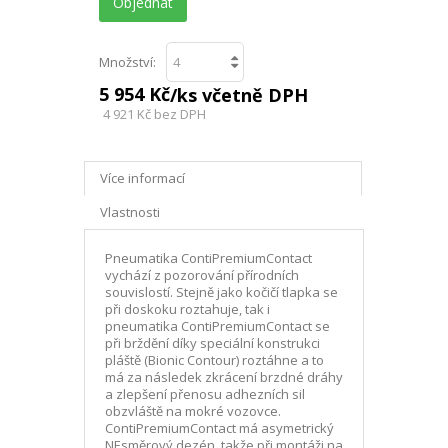
Objednat
Množství:
5 954 Kč
/ks včetně DPH
4 921 Kč
bez DPH
Více informací
Vlastnosti
Pneumatika ContiPremiumContact
vychází z pozorování přírodních
souvislostí. Stejně jako kočičí tlapka se
při doskoku roztahuje, tak i
pneumatika ContiPremiumContact se
při brždění díky speciální konstrukci
pláště (Bionic Contour) roztáhne a to
má za následek zkrácení brzdné dráhy
a zlepšení přenosu adhezních sil
obzvláště na mokré vozovce.
ContiPremiumContact má asymetrický
NEsměrový dezén, takže při montáži na