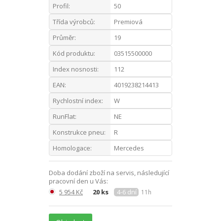
Profil:
50
Třída výrobců:
Premiová
Průměr:
19
Kód produktu:
03515500000
Index nosnosti:
112
EAN:
4019238214413
Rychlostní index:
W
RunFlat:
NE
Konstrukce pneu:
R
Homologace:
Mercedes
Doba dodání zboží na servis, následující
pracovní den u Vás:
5 954 Kč
20 ks
4-6 dní
11h