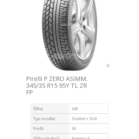
Pirelli P ZERO ASIMM.
345/35 R15 95Y TL ZR
FP
Šířka:
345
Typ vozidla:
Osobní + SUV
Profil:
35
Třída výrobců:
Premiová