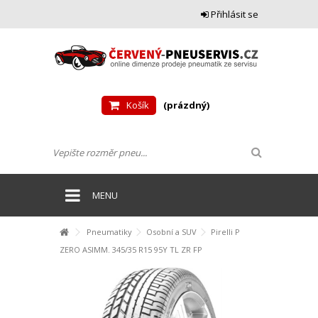
Přihlásit se
Košík
(prázdný)
MENU
Pneumatiky
Osobní a SUV
Pirelli P
ZERO ASIMM. 345/35 R15 95Y TL ZR FP