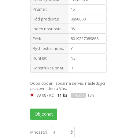
Průměr:
15
Kód produktu:
0898600
Index nosnosti:
95
EAN:
8019227089868
Rychlostní index:
Y
RunFlat:
NE
Konstrukce pneu:
R
Doba dodání zboží na servis, následující
pracovní den u Vás:
33 087 Kč
11 ks
4-6 dní
13h
Objednat
Množství: