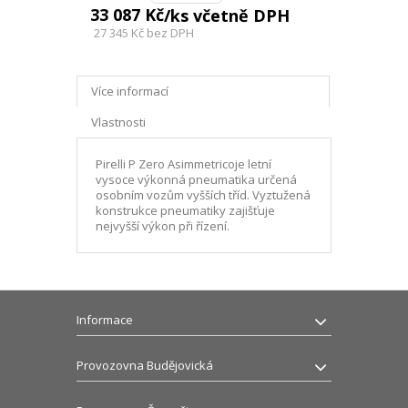
33 087 Kč
/ks včetně DPH
27 345 Kč
bez DPH
Více informací
Vlastnosti
Pirelli P Zero Asimmetricoje letní
vysoce výkonná pneumatika určená
osobním vozům vyšších tříd. Vyztužená
konstrukce pneumatiky zajišťuje
nejvyšší výkon při řízení.
Informace
Provozovna Budějovická