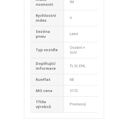
94
nosnosti
Rychlostní
V
index
Sezóna
Letní
pneu
Osobní +
Typ vozidla
SUV
Doplňující
TL XL ENL
informace
RunFlat
NE
MO cena
3172
Třída
Premiový
výrobců