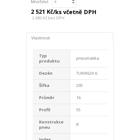
Množství:
2 521 Kč
/ks včetně DPH
2 083 Kč
bez DPH
Vlastnosti
Typ
pneumatika
produktu
Dezén
TURANZA 6
Šířka
205
Průměr
16
Profil
55
Konstrukce
R
pneu
Index