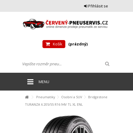
Přihlásit se
Košík
(prázdný)
MENU
Pneumatiky
Osobní a SUV
Bridgestone
TURANZA 6 205/55 R16 94V TL XL ENL