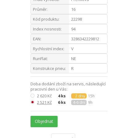
Průměr:
16
Kód produktu:
22298
Index nosnosti:
94
EAN:
3286342229812
Rychlostní index:
V
RunFlat:
NE
Konstrukce pneu:
R
Doba dodání zboží na servis, následující
pracovní den u Vás:
2 620 Kč
4 ks
2 dny
15h
2 521 Kč
6 ks
4-6 dní
9h
Objednat