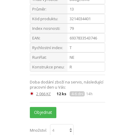
Průměr:
13
Kód produktu:
3214034401
Index nosnosti:
79
EAN:
6937833543746
Rychlostní index:
T
RunFlat:
NE
Konstrukce pneu:
R
Doba dodání zboží na servis, následující
pracovní den u Vás:
2 066 Kč
12 ks
4-6 dní
14h
Objednat
Množství: