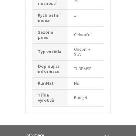
79
nosnosti
Rychlostní
T
index
Sezóna
Celoroční
pneu
Osobní +
Typ vozidla
SUV
Doplňující
TL 3PMSF
informace
RunFlat
NE
Třída
Budget
výrobců
Informace