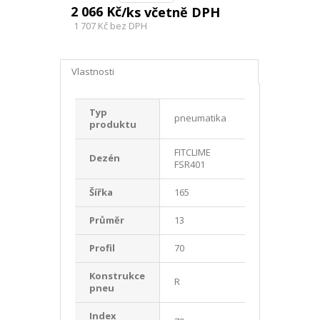
2 066 Kč
/ks včetně DPH
1 707 Kč
bez DPH
Vlastnosti
Typ
pneumatika
produktu
FITCLIME
Dezén
FSR401
Šířka
165
Průměr
13
Profil
70
Konstrukce
R
pneu
Index