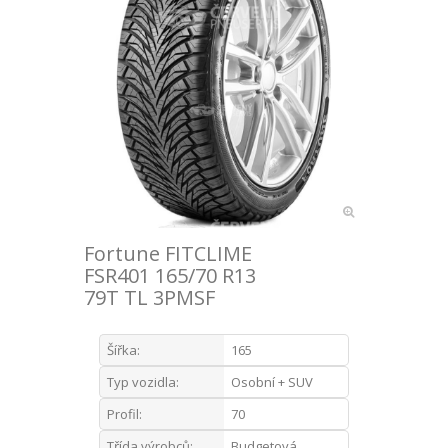
Fortune FITCLIME
FSR401 165/70 R13
79T TL 3PMSF
Šířka:
165
Typ vozidla:
Osobní + SUV
Profil:
70
Třída výrobců:
Budgetová