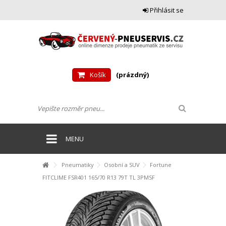
Přihlásit se
Košík
(prázdný)
MENU
Pneumatiky
Osobní a SUV
Fortune
FITCLIME FSR401 165/70 R13 79T TL 3PMSF