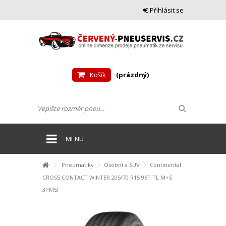
Přihlásit se
Košík
(prázdný)
MENU
Pneumatiky
Osobní a SUV
Continental
CROSS CONTACT WINTER 205/70 R15 96T TL M+S
3PMSF