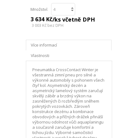
Množství:
3 634 Kč
/ks včetně DPH
3 003 Kč
bez DPH
Více informací
Vlastnosti
Pneumatika CrossContact Winter je
všestranná zimní pneu pro silné a
výkonné automobily s pohonem všech
čtyř kol. Asymetrický dezén a
asymetrický lamelový systém zaručují
skvělý záběr a brzdný výkon na
zasněžených či rozbředlým sněhem
pokrytých vozovkách. Zároveň
konstrukce dezénu a kombinace
obvodových a příčných drážek přináší
výbornou odolnost vůči aquaplaningu
a současně zaručuje komfortní a
tichou jízdu. Výborné samočisticí
vlastnosti a vysoká tuhost dezénu