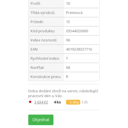
Profil:
70
Třída výrobců:
Premiová
Průměr:
15
Kód produktu:
03544020000
Index nosnosti:
96
EAN:
4019238337716
Rychlostní index:
T
RunFlat:
NE
Konstrukce pneu:
R
Doba dodání zboží na servis, následující
pracovní den u Vás:
3 634 Kč
4 ks
2 dny
12h
Objednat