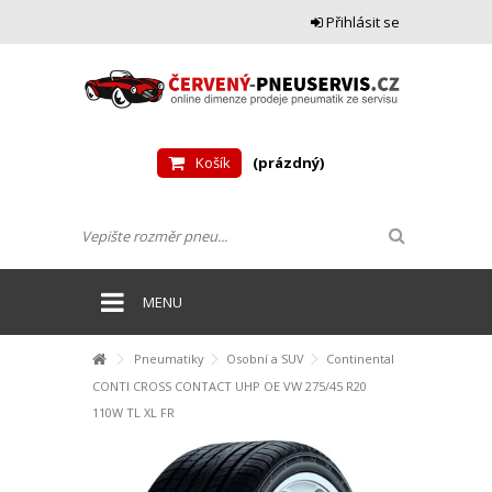
Přihlásit se
Košík
(prázdný)
MENU
Pneumatiky
Osobní a SUV
Continental
CONTI CROSS CONTACT UHP OE VW 275/45 R20
110W TL XL FR