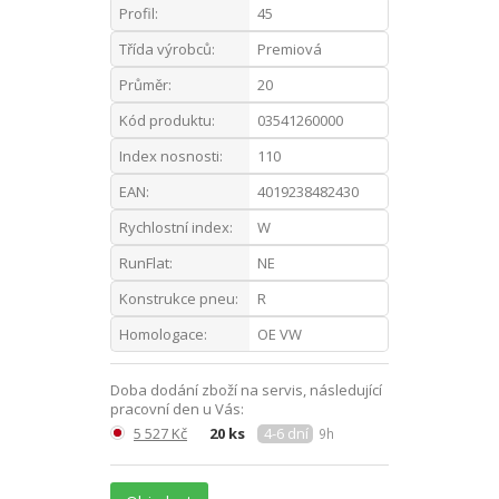
Profil:
45
Třída výrobců:
Premiová
Průměr:
20
Kód produktu:
03541260000
Index nosnosti:
110
EAN:
4019238482430
Rychlostní index:
W
RunFlat:
NE
Konstrukce pneu:
R
Homologace:
OE VW
Doba dodání zboží na servis, následující
pracovní den u Vás:
5 527 Kč
20 ks
4-6 dní
9h