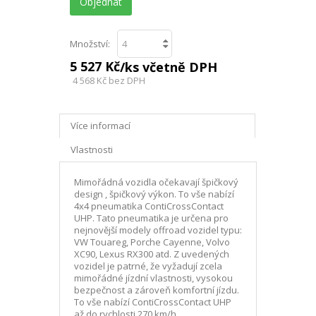
Objednat
Množství:
5 527 Kč
/ks včetně DPH
4 568 Kč
bez DPH
Více informací
Vlastnosti
Mimořádná vozidla očekavají špičkový
design , špičkový výkon. To vše nabízí
4x4 pneumatika ContiCrossContact
UHP. Tato pneumatika je určena pro
nejnovější modely offroad vozidel typu:
VW Touareg, Porche Cayenne, Volvo
XC90, Lexus RX300 atd. Z uvedených
vozidel je patrné, že vyžadují zcela
mimořádné jízdní vlastnosti, vysokou
bezpečnost a zároveň komfortní jízdu.
To vše nabízí ContiCrossContact UHP
až do rychlosti 270 km/h.