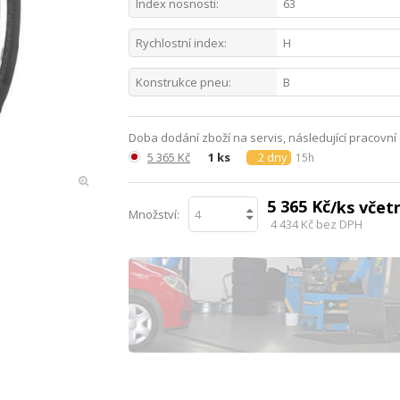
Index nosnosti:
63
Rychlostní index:
H
Konstrukce pneu:
B
Doba dodání zboží na servis, následující pracovní
5 365 Kč
1 ks
2 dny
15h
5 365 Kč
/ks vče
Množství:
4 434 Kč
bez DPH