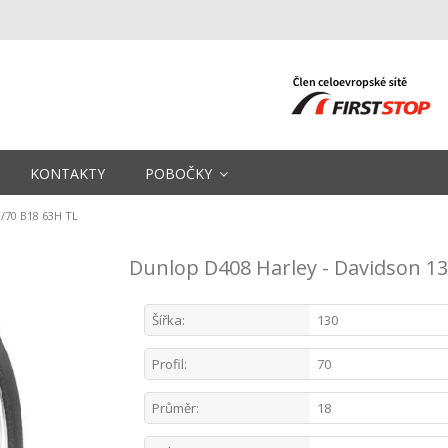
KONTAKTY
POBOČKY
/70 B18 63H TL
Dunlop D408 Harley - Davidson 1
Šířka:
130
Profil:
70
Průměr:
18