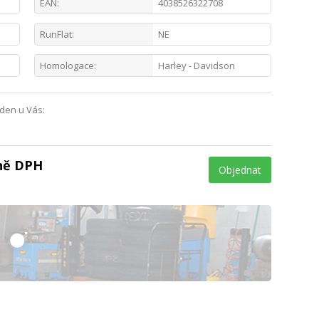
EAN:
4038526322708
RunFlat:
NE
Homologace:
Harley - Davidson
 den u Vás:
tně DPH
Objednat