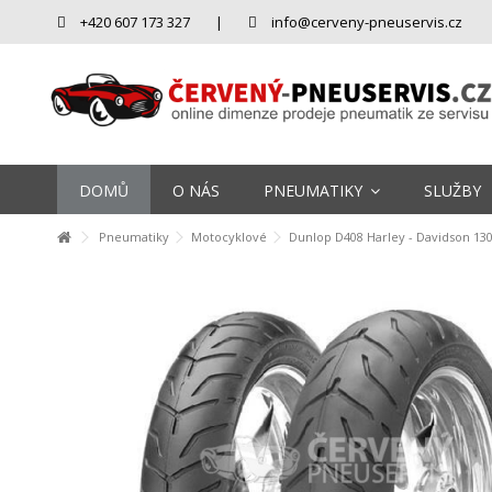
+420 607 173 327
|
info@cerveny-pneuservis.cz
DOMŮ
O NÁS
PNEUMATIKY
SLUŽBY
Pneumatiky
Motocyklové
Dunlop D408 Harley - Davidson 130