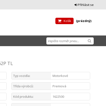
Přihlásit se
Košík
(prázdný)
52P TL
Typ vozidla:
Motorkové
Třída výrobců:
Premiová
Kód produktu:
1622500