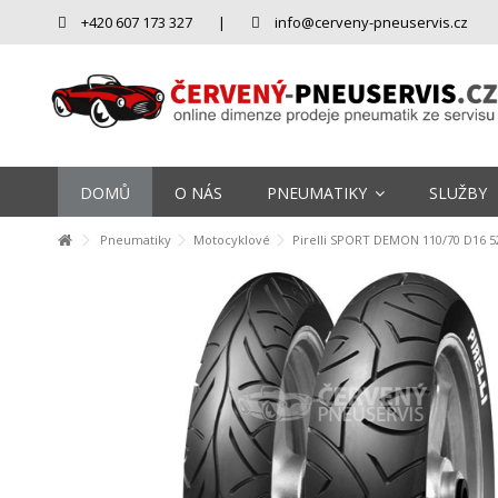
+420 607 173 327
|
info@cerveny-pneuservis.cz
DOMŮ
O NÁS
PNEUMATIKY
SLUŽBY
Pneumatiky
Motocyklové
Pirelli SPORT DEMON 110/70 D16 5