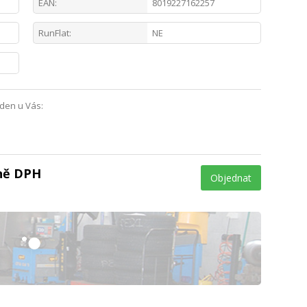
EAN:
8019227162257
RunFlat:
NE
 den u Vás:
tně DPH
Objednat