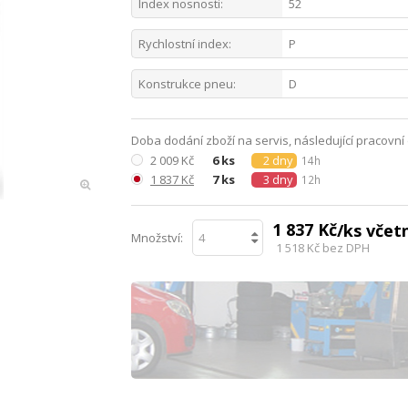
Index nosnosti:
52
Rychlostní index:
P
Konstrukce pneu:
D
Doba dodání zboží na servis, následující pracovní
2 009 Kč
6 ks
2 dny
14h
1 837 Kč
7 ks
3 dny
12h
1 837 Kč
/ks vče
Množství:
1 518 Kč
bez DPH