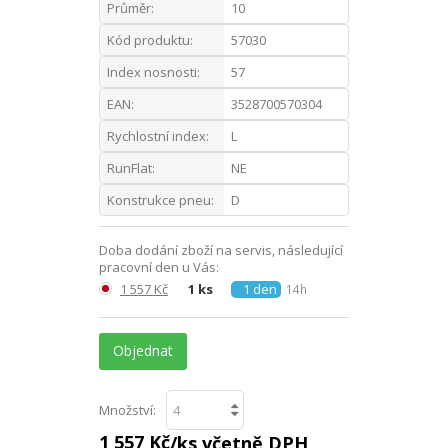
Průměr:
10
Kód produktu:
57030
Index nosnosti:
57
EAN:
3528700570304
Rychlostní index:
L
RunFlat:
NE
Konstrukce pneu:
D
Doba dodání zboží na servis, následující
pracovní den u Vás:
1 557 Kč
1 ks
1 den
14h
Objednat
Množství:
1 557 Kč
/ks včetně DPH