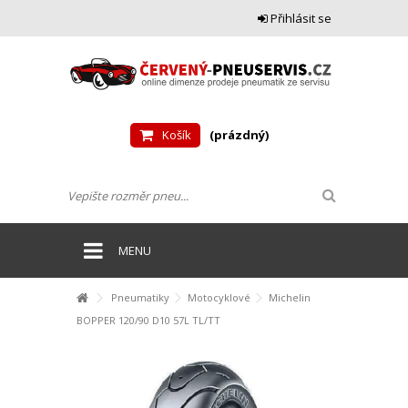
Přihlásit se
Košík
(prázdný)
MENU
Pneumatiky
Motocyklové
Michelin
BOPPER 120/90 D10 57L TL/TT