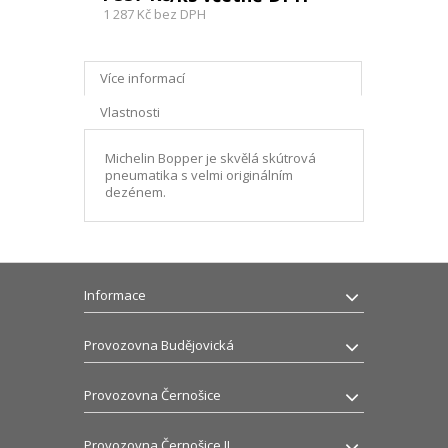
1 287 Kč
bez DPH
Více informací
Vlastnosti
Michelin Bopper je skvělá skútrová
pneumatika s velmi originálním
dezénem.
Informace
Provozovna Budějovická
Provozovna Černošice
Provozovna Černošice II