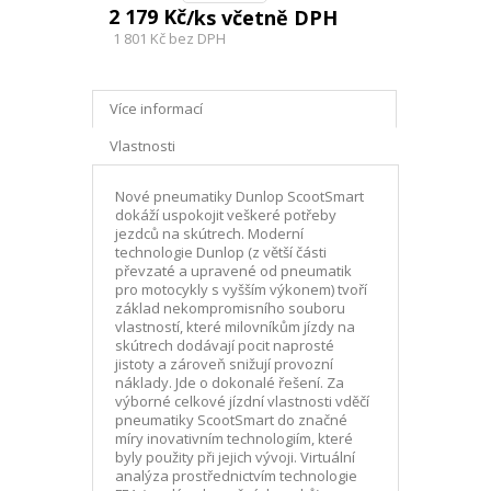
2 179 Kč
/ks včetně DPH
1 801 Kč
bez DPH
Více informací
Vlastnosti
Nové pneumatiky Dunlop ScootSmart
dokáží uspokojit veškeré potřeby
jezdců na skútrech. Moderní
technologie Dunlop (z větší části
převzaté a upravené od pneumatik
pro motocykly s vyšším výkonem) tvoří
základ nekompromisního souboru
vlastností, které milovníkům jízdy na
skútrech dodávají pocit naprosté
jistoty a zároveň snižují provozní
náklady. Jde o dokonalé řešení. Za
výborné celkové jízdní vlastnosti vděčí
pneumatiky ScootSmart do značné
míry inovativním technologiím, které
byly použity při jejich vývoji. Virtuální
analýza prostřednictvím technologie