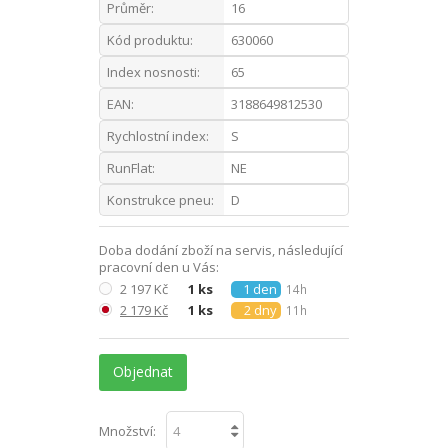
Průměr:
16
Kód produktu:
630060
Index nosnosti:
65
EAN:
3188649812530
Rychlostní index:
S
RunFlat:
NE
Konstrukce pneu:
D
Doba dodání zboží na servis, následující
pracovní den u Vás:
2 197 Kč
1 ks
1 den
14h
2 179 Kč
1 ks
2 dny
11h
Objednat
Množství: