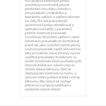
FEA (analýza konečných prvků)
umožnila pozoruhodně přesné
předvídání vlivu tlaku vzduchu v
pneumatikách, vertikálního a
laterálního zatížení a zatížení sklonem
kol. Díky FEA dokázali inženýři
společnosti Dunlop identifikovat a
optimalizovat každý z parametrů
jízdních vlastností pneumatik
ScootSmart. Rozložení zatížení v rámci
konstrukce pneumatik lze kontrolovat
právě tak, jako rozložení styčné plochy
a tuhost pneumatik napříč sklonem kol.
Díky poznatkům, které přinesly vysoce
úspěšné pneumatiky RoadSmart, se
model ScootSmart může pochlubit vyšší
četností drážek pro odvod vody ve
střední oblasti běhounu, čímž se
zlepšují jízdní vlastnosti na mokru, a
zároveň nižším počtem drážek na kraji
běhounu, díky čemuž se zvyšuje
přilnavost a průjezd zatáčkami v
extrémně ostrých úhlech.