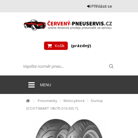
Přihlásit se
Košík
(prázdný)
MENU
Pneumatiky
Motocyklové
Dunlop
SCOOTSMART 140/70 D16 65S TL