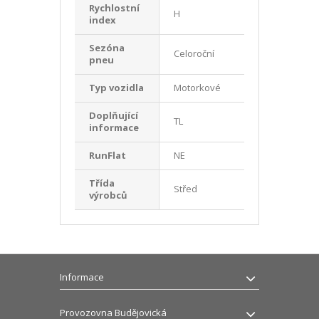
Rychlostní
H
index
Sezóna
Celoroční
pneu
Typ vozidla
Motorkové
Doplňující
TL
informace
RunFlat
NE
Třída
Střed
výrobců
Informace
Provozovna Budějovická