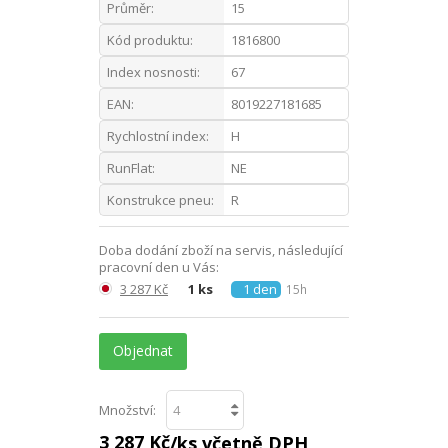
Průměr:
15
Kód produktu:
1816800
Index nosnosti:
67
EAN:
8019227181685
Rychlostní index:
H
RunFlat:
NE
Konstrukce pneu:
R
Doba dodání zboží na servis, následující
pracovní den u Vás:
3 287 Kč
1 ks
1 den
15h
Objednat
Množství:
3 287 Kč
/ks včetně DPH