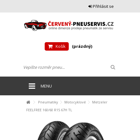
Přihlásit se
Košík
(prázdný)
MENU
Pneumatiky
Motocyklové
Metzeler
FEELFREE 160/60 R15 67H TL