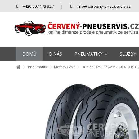
+420 607 173 327
|
info@cerveny-pneuservis.cz
DOMŮ
O NÁS
PNEUMATIKY
SLUŽBY
Pneumatiky
Motocyklové
Dunlop D251 Kawasaki 200/60 R16 