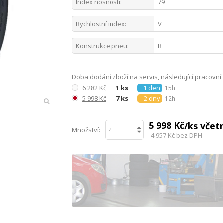
Index nosnosti:
79
Rychlostní index:
V
Konstrukce pneu:
R
Doba dodání zboží na servis, následující pracovní
6 282 Kč
1 ks
1 den
15h
5 998 Kč
7 ks
2 dny
12h
5 998 Kč
/ks vče
Množství:
4 957 Kč
bez DPH