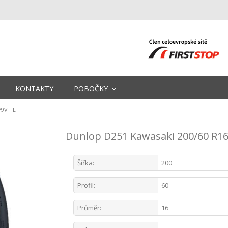
KONTAKTY
POBOČKY
79V TL
Dunlop D251 Kawasaki 200/60 R16
Šířka:
200
Profil:
60
Průměr:
16