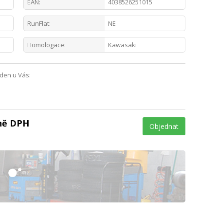
EAN:
4038526251015
RunFlat:
NE
Homologace:
Kawasaki
 den u Vás:
tně DPH
Objednat